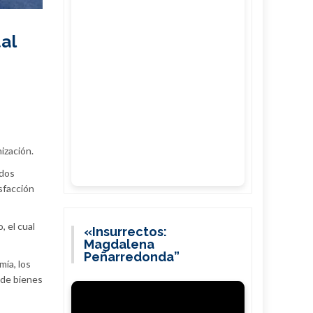
al
ización.
ados
sfacción
, el cual
«Insurrectos:
Magdalena
Peñarredonda”
mía, los
n de bienes