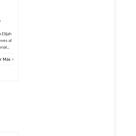
Cuba
,
Culturales
,
Fijar
...
Leer Más
Cuba
,
a
 Elijah
eves al
al...
r Más