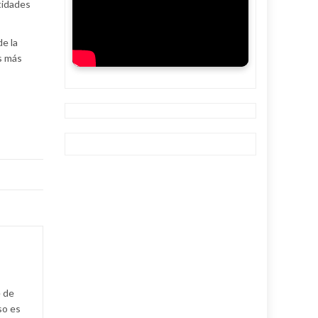
tidades
de la
s más
e de
so es