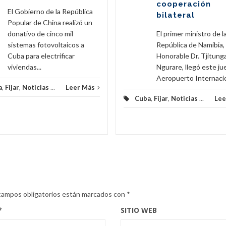
cooperación
El Gobierno de la República
bilateral
Popular de China realizó un
donativo de cinco mil
El primer ministro de l
sistemas fotovoltaicos a
República de Namibia,
Cuba para electrificar
Honorable Dr. Tjitunga
viviendas...
Ngurare, llegó este ju
Aeropuerto Internacion
a
,
Fijar
,
Noticias
...
Leer Más
Cuba
,
Fijar
,
Noticias
...
Lee
campos obligatorios están marcados con
*
*
SITIO WEB