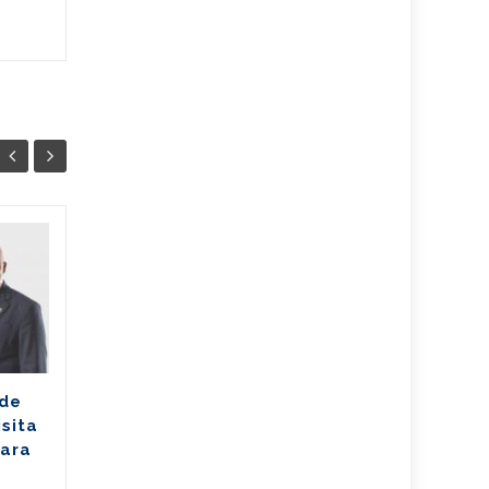
Ballet cubano
07
07
reafirma su
AGO
excelencia con
AGO
cosecha dorada en
Sudáfrica
Los jóvenes bailarines
 de
Greisell Lastre y Joan Manuel
isita
Riera, de la Escuela Nacional
para
de Ballet Fernando Alonso,
han puesto en alto el...