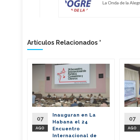
La Onda de la Alegr
Artículos Relacionados '
bano
a
de
l país
del
Inauguran en La
Partido
07
07
Habana el 24
nte de la
AGO
Encuentro
AGO
íaz-Canel
Internacional de
ste...