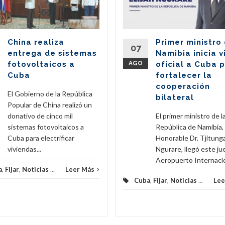
China realiza
Primer ministro
07
entrega de sistemas
Namibia inicia v
fotovoltaicos a
AGO
oficial a Cuba 
Cuba
fortalecer la
cooperación
El Gobierno de la República
bilateral
Popular de China realizó un
donativo de cinco mil
El primer ministro de l
sistemas fotovoltaicos a
República de Namibia,
Cuba para electrificar
Honorable Dr. Tjitunga
viviendas...
Ngurare, llegó este ju
Aeropuerto Internacion
a
,
Fijar
,
Noticias
...
Leer Más
Cuba
,
Fijar
,
Noticias
...
Lee