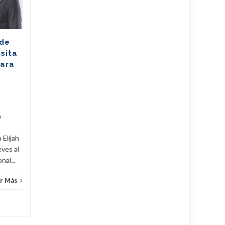
cosecha dorada en
Sudáfrica
Los jóvenes bailarines
 de
Greisell Lastre y Joan Manuel
isita
Riera, de la Escuela Nacional
para
de Ballet Fernando Alonso,
han puesto en alto el...
Cuba
,
Culturales
,
Fijar
...
Leer Más
Cuba
,
a
 Elijah
eves al
al...
r Más