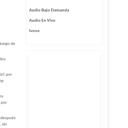
Audio Bajo Demanda
Audio En Vivo
Ivoox
 luego de
ados
n”, por
ump
os
 por
a después
 sin