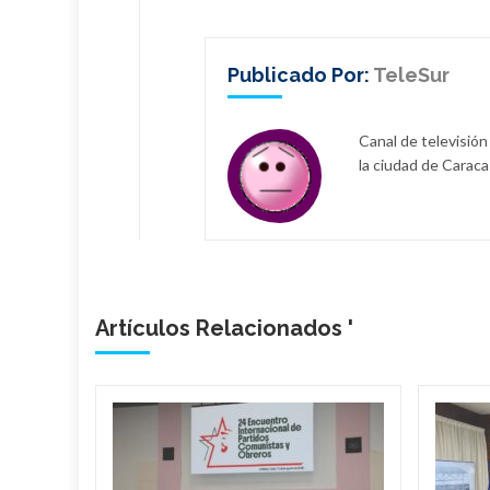
Publicado Por:
TeleSur
Canal de televisión
la ciudad de Caraca
Artículos Relacionados '
bano
a
de