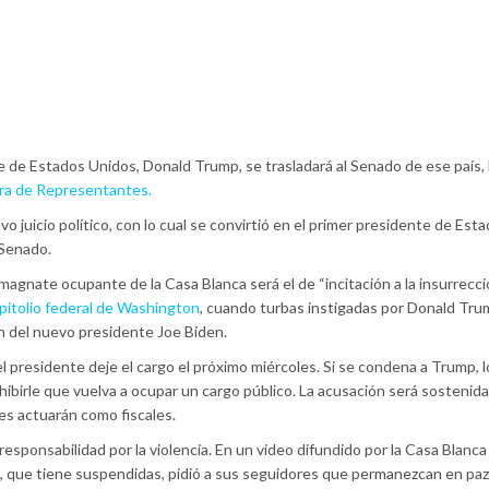
ente de Estados Unidos, Donald Trump, se trasladará al Senado de ese país,
ara de Representantes.
o juicio político, con lo cual se convirtió en el primer presidente de Est
 Senado.
 magnate ocupante de la Casa Blanca será el de “incitación a la insurrecció
pitolio federal de Washington
, cuando turbas instigadas por Donald Tr
ión del nuevo presidente Joe Biden.
el presidente deje el cargo el próximo miércoles. Si se condena a Trump, l
ibirle que vuelva a ocupar un cargo público. La acusación será sostenida
s actuarán como fiscales.
responsabilidad por la violencia. En un video difundido por la Casa Blanc
les, que tiene suspendidas, pidió a sus seguidores que permanezcan en paz,