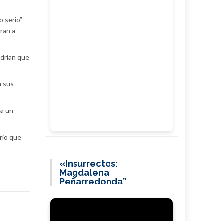
o serio”
ran a
ndrían que
a sus
ra un
rio que
«Insurrectos:
Magdalena
Peñarredonda”