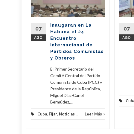
l país
del
Inauguran en La
Partido
07
07
Habana el 24
nte de la
AGO
Encuentro
AGO
íaz-Canel
Internacional de
ste...
Partidos Comunistas
y Obreros
eer Más
El Primer Secretario del
Comité Central del Partido
Comunista de Cuba (PCC) y
Presidente de la República,
Miguel Díaz-Canel
Cub
Bermúdez,...
Cuba
,
Fijar
,
Noticias
...
Leer Más