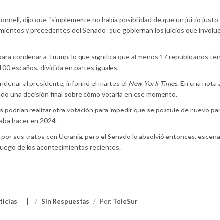
onnell, dijo que “simplemente no había posibilidad de que un juicio justo 
dimientos y precedentes del Senado” que gobiernan los juicios que involuc
para condenar a Trump, lo que significa que al menos 17 republicanos te
00 escaños, dividida en partes iguales.
ndenar al presidente, informó el martes el
New York Times
. En una nota 
ado una decisión final sobre cómo votaría en ese momento.
 podrían realizar otra votación para impedir que se postule de nuevo pa
eaba hacer en 2024.
por sus tratos con Ucrania, pero el Senado lo absolvió entonces, escena
luego de los acontecimientos recientes.
ticias
/
Sin Respuestas
/
Por:
TeleSur