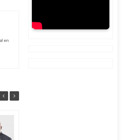
al en
Ballet cubano
07
07
reafirma su
AGO
excelencia con
AGO