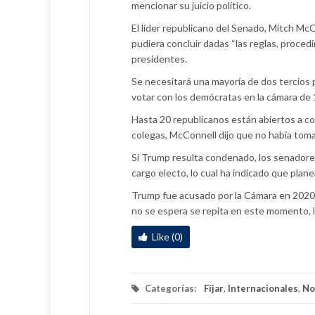
mencionar su juicio político.
El líder republicano del Senado, Mitch McC
pudiera concluir dadas “las reglas, proce
presidentes.
Se necesitará una mayoría de dos tercios 
votar con los demócratas en la cámara de 1
Hasta 20 republicanos están abiertos a co
colegas, McConnell dijo que no había tom
Si Trump resulta condenado, los senadores
cargo electo, lo cual ha indicado que plan
Trump fue acusado por la Cámara en 2020 
no se espera se repita en este momento, 
Like (0)
Categorías:
Fijar
,
Internacionales
,
No