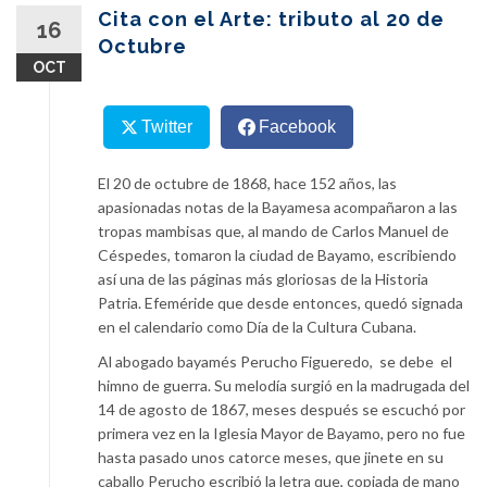
content
Cita con el Arte: tributo al 20 de
16
Octubre
OCT
Twitter
Facebook
El 20 de octubre de 1868, hace 152 años, las
apasionadas notas de la Bayamesa acompañaron a las
tropas mambisas que, al mando de Carlos Manuel de
Céspedes, tomaron la ciudad de Bayamo, escribiendo
así una de las páginas más gloriosas de la Historia
Patria. Efeméride que desde entonces, quedó signada
en el calendario como Día de la Cultura Cubana.
Al abogado bayamés Perucho Figueredo, se debe el
himno de guerra. Su melodía surgió en la madrugada del
14 de agosto de 1867, meses después se escuchó por
primera vez en la Iglesia Mayor de Bayamo, pero no fue
hasta pasado unos catorce meses, que jinete en su
caballo Perucho escribió la letra que, copiada de mano