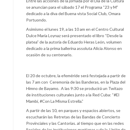
Entre las acciones de la jornada por el Día de la Cultura
se anuncian para el sábado 17 el Programa “23 y M”
dedicado a la diva del Buena vista Social Club, Omara
Portuondo.
Asimismo el lunes 19, a las 10 am en el Centro Cultural
Dulce María Loynaz será presentado el libro “Desde la
platea” de la autoría de Eduardo Heras León, volumen
dedicado a la prima ballerina assoluta Alicia Alonso en
ocasión de su centenario.
El 20 de octubre, la efeméride será festejada a partir de
las 7 am con Ceremonia de las Banderas, en la Plaza del
Himno de Bayamo. A las 9:30 se producirá un Twitazo
de instituciones culturales junto a la Red Cuba: “#El
Mambí, #Con La Misma Estrella.”
A partir de las 10, en parques y espacios abiertos, se
escucharán las Retretas de las Bandas de Concierto
Provinciales y las Cantorías. al tiempo que en las redes
Sociales de las instituciones martianas y de la Unión de