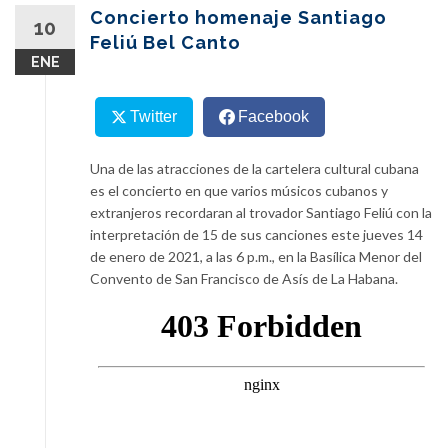
content
Concierto homenaje Santiago
10
Feliú Bel Canto
ENE
Twitter
Facebook
Una de las atracciones de la cartelera cultural cubana
es el concierto en que varios músicos cubanos y
extranjeros recordaran al trovador Santiago Feliú con la
interpretación de 15 de sus canciones este jueves 14
de enero de 2021, a las 6 p.m., en la Basílica Menor del
Convento de San Francisco de Asís de La Habana.