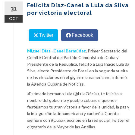
content
Felicita Díaz-Canel a Lula da Silva
31
por victoria electoral
OCT
Twitter
Facebook
Miguel Díaz -Canel Bermúdez
, Primer Secretario del
Comité Central del Partido Comunista de Cuba y
Presidente de la República, felicitó a Luiz Inácio Lula da
Silva, electo Presidente de Brasil en la segunda vuelta
de las elecciones en el gigante suramericano, informó
la Agencia Cubana de Noticias.
«Estimado hermano Lula (@LulaOficial), te felicito a
nombre del gobierno y pueblo cubanos, quienes
festejamos tu gran victoria a favor de la unidad, la paz y
la integración latinoamericana y caribeña. Cuenta
siempre con #Cuba», escribió en la red social Twitter el
dignatario de la Mayor de las Antillas.