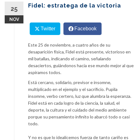
content
Fidel: estratega de la victoria
25
NOV
Twitter
Facebook
Este 25 de noviembre, a cuatro años de su
desaparición física, Fidel está presente, victorioso en
mil batallas, indicando el camino, señalando
desaciertos, guiándonos hacia ese mundo mejor al que
aspiramos todos.
Está cercano, solidario, previsor e insomne,
multiplicado en el ejemplo y el sacrificio. Pupìla
insomne, verbo certero, luz que alumbra la esperanza.
Fidel está en cada logro de la ciencia, la salud, el
deporte, la cultura y el cuidado del medio ambiente
porque su pensamiento infinito lo abarcó todo o casi
todo.
Y no es que lo idealicemos fuerza de tanto cariño es