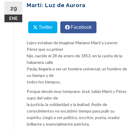
content
Martí: Luz de Aurora
29
ENE
Twitter
Facebook
Lejos estaban de imaginar Mariano Martí y Leonor
Pérez que su primer
hijo, nacido el 28 de enero de 1853, en la casita de la
habanera calle
Paula, llegaría a ser un hombre universal, un hombre de
su tiempo y de
todos los tiempos.
Porque desde muy temprano José Julián Martí y Pérez
supo del valor de
la justicia, la solidaridad y la lealtad. Ávido de
conocimientos no escatimó tiempo para pulir su
espíritu. Llegó a ser político, escritor, poeta, orador
brillante y esencialmente patriota.