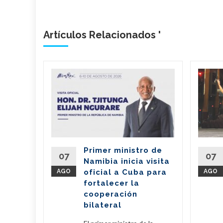
Artículos Relacionados '
 Cruz
en su
ana
el astro
ijó en
Primer ministro de
ubanos ya
07
07
Namibia inicia visita
nal del
AGO
oficial a Cuba para
AGO
.
fortalecer la
cooperación
eer Más
bilateral