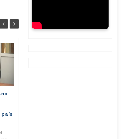
Afectaciones
07
06
eléctricas pudieran
AGO
alcanzar los 2340
AGO
MW (+Post)
La Unión Eléctrica de Cuba
(UNE) estima para hoy una
ano
disponibilidad de
940 megawatts (MW) y una
e
demanda máxima de 3250
 país
MW. De...
Cuba
,
Cuba
,
Fijar
,
Noticias
...
Leer Más
el