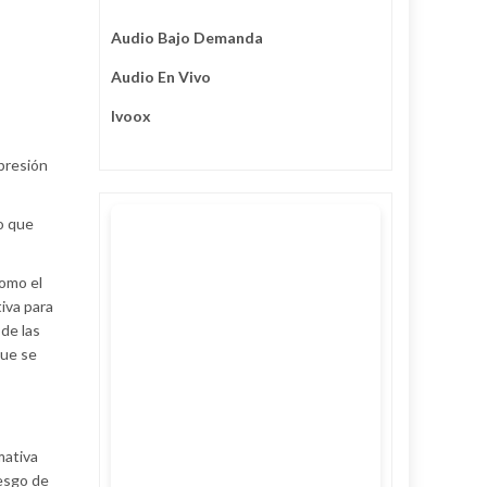
Audio Bajo Demanda
Audio En Vivo
Ivoox
presión
co que
como el
tiva para
 de las
que se
mativa
iesgo de