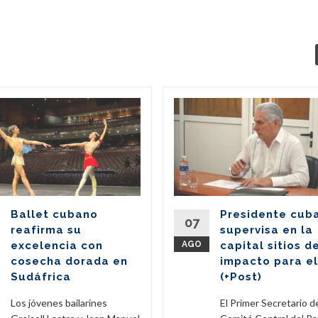
Ballet cubano
Presidente cub
07
reafirma su
supervisa en la
excelencia con
AGO
capital sitios d
cosecha dorada en
impacto para el
Sudáfrica
(+Post)
Los jóvenes bailarines
El Primer Secretario d