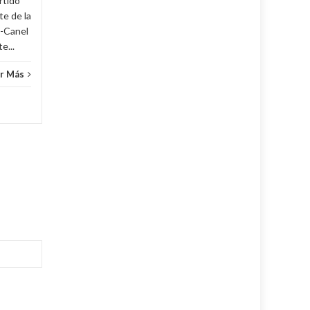
rtido
e de la
z-Canel
e...
r Más