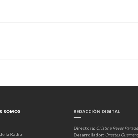
S SOMOS
REDACCIÓN DIGITAL
Directora:
Cristina Reyes Parade
de la Radio
Desarrollador:
Orestes Guerrer