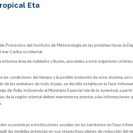
ropical Eta
de Pronóstico del Instituto de Meteorología en las próximas horas la De
l mar Caribe occidental.
a extensa área de nublados y lluvias, asociadas a este organismo ciclóni
 las condiciones del tiempo y la posible evolución de este sistema, así 
ado de los embalses de todo el país, se decidió establecer la Fase Informa
go de Ávila, incluyendo al Municipio Especial Isla de la Juventud, a partir
cias de la región oriental deben mantenerse atentas a las informaciones 
.
des económicas e instituciones sociales en los territorios en Fase Infor
umplir las medidas previstas en sus respectivos planes de reducción del r