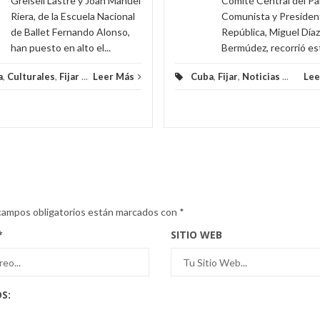
Greisell Lastre y Joan Manuel
Comité Central del Pa
Riera, de la Escuela Nacional
Comunista y President
de Ballet Fernando Alonso,
República, Miguel Día
han puesto en alto el...
Bermúdez, recorrió est
a
,
Culturales
,
Fijar
...
Leer Más
Cuba
,
Fijar
,
Noticias
...
Lee
campos obligatorios están marcados con
*
*
SITIO WEB
S: