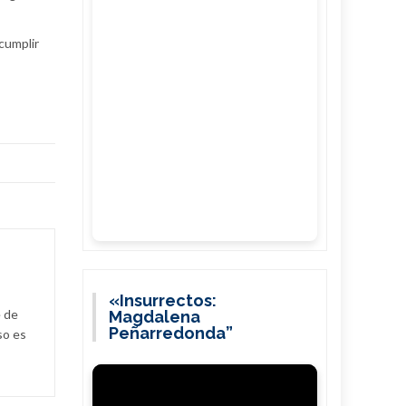
 cumplir
«Insurrectos:
e de
Magdalena
Peñarredonda”
so es