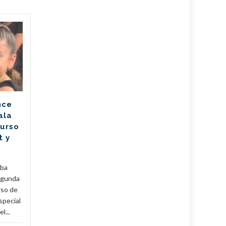
Mitrans actualiza
05
05
reglas para comprar,
AGO
importar y vender
AGO
vehículos (+Post)
El Ministerio de Transporte
de la República de Cuba
nce
(Mitrans) actualizó la política
ala
para la transmisión de
Curso
propiedad, importación y...
t y
Cuba
,
Fijar
,
Noticias
...
Leer Más
Cuba
,
uba
egunda
rso de
special
l...