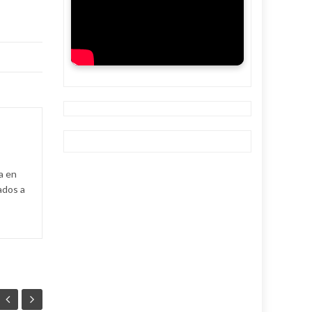
a en
ados a