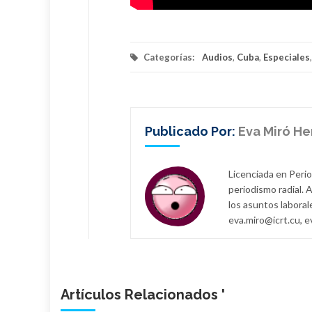
Categorías:
Audios
,
Cuba
,
Especiales
Publicado Por:
Eva Miró H
Licenciada en Peri
periodismo radial.
los asuntos laboral
eva.miro@icrt.cu,
Artículos Relacionados '