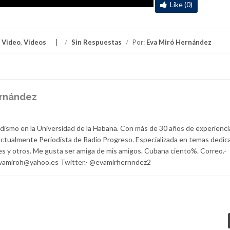
Like (0)
,
Video
,
Videos
/
Sin Respuestas
/
Por:
Eva Miró Hernández
ernández
odismo en la Universidad de la Habana. Con más de 30 años de experienci
 Actualmente Periodista de Radio Progreso. Especializada en temas dedic
es y otros. Me gusta ser amiga de mis amigos. Cubana ciento%. Correo.-
 evamiroh@yahoo.es Twitter.- @evamirhernndez2