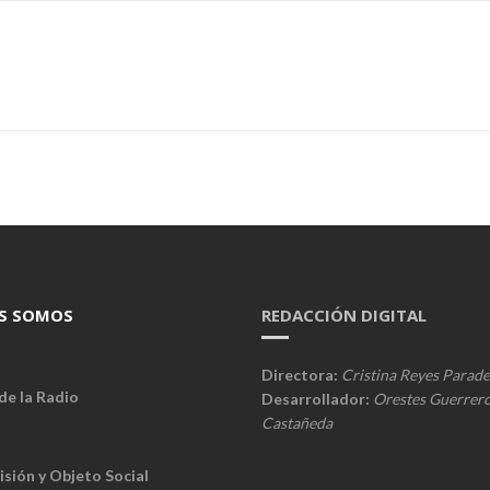
S SOMOS
REDACCIÓN DIGITAL
Directora:
Cristina Reyes Parade
de la Radio
Desarrollador:
Orestes Guerrer
Castañeda
isión y Objeto Social