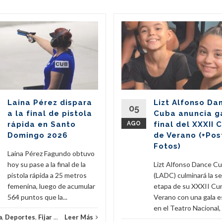
Laina Pérez dispara
Lizt Alfonso Da
05
a la final de pistola
Cuba anuncia g
rápida en Santo
AGO
final del XXXII 
Domingo 2026
de Verano (+Pos
Fotos)
Laina Pérez Fagundo obtuvo
hoy su pase a la final de la
Lizt Alfonso Dance C
pistola rápida a 25 metros
(LADC) culminará la s
femenina, luego de acumular
etapa de su XXXII Cu
564 puntos que la...
Verano con una gala e
en el Teatro Nacional, e
a
,
Deportes
,
Fijar
...
Leer Más