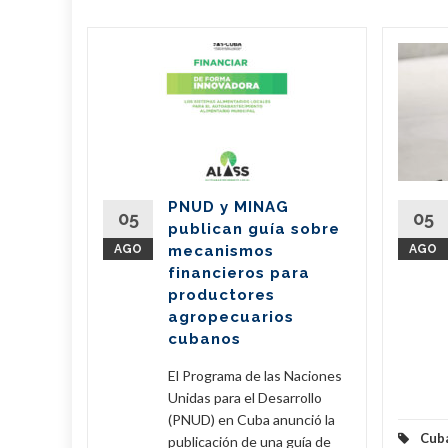
ieran
210
de Cuba
oy una
PNUD y MINAG
05
05
publican guía sobre
) y una
AGO
mecanismos
AGO
 3150
financieros para
productores
agropecuarios
eer Más
cubanos
El Programa de las Naciones
Unidas para el Desarrollo
(PNUD) en Cuba anunció la
Cub
publicación de una guía de