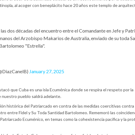
inopla, al acoger con beneplácito hace 20 años este templo de arquitec
 las dos décadas del encuentro entre el Comandante en Jefe y Patr
anos del Arzobispo Makarios de Australia, enviado de su toda Sa
Bartolomeo "Estrella".
(@DiazCanelB)
January 27, 2025
tacó que Cuba es una isla Ecuménica donde se respira el respeto por la
ue nuestro pueblo saldrá adelante.
ción histórica del Patriarcado en contra de las medidas coercitivas contra
uentro entre Fidel y Su Toda Santidad Bartolomeo. Rememoró las coinciden
l Patriarcado Ecuménico, en temas como la cohexistencia pacífica y la pro