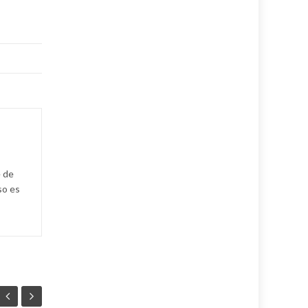
e de
so es