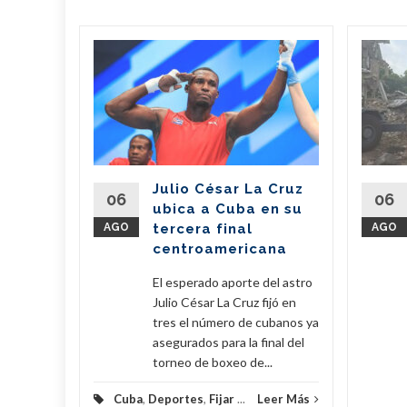
n
il dona
de
 a
erra
Julio César La Cruz
regó este
06
06
ubica a Cuba en su
vo de 7,6
AGO
tercera final
AGO
amentos
centroamericana
...
El esperado aporte del astro
eer Más
Julio César La Cruz fijó en
tres el número de cubanos ya
asegurados para la final del
torneo de boxeo de...
Cuba
,
Deportes
,
Fijar
...
Leer Más