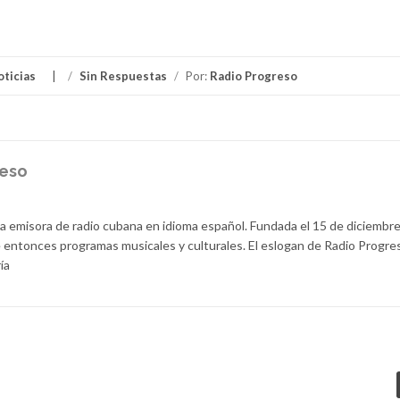
oticias
/
Sin Respuestas
/
Por:
Radio Progreso
reso
la emisora de radio cubana en idioma español. Fundada el 15 de diciembr
 entonces programas musicales y culturales. El eslogan de Radio Progre
ía