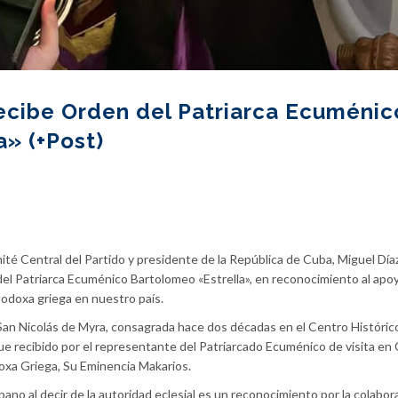
ecibe Orden del Patriarca Ecuménic
» (+Post)
ité Central del Partido y presidente de la República de Cuba, Miguel Dí
el Patriarca Ecuménico Bartolomeo «Estrella», en reconocimiento al apoy
todoxa griega en nuestro país.
San Nicolás de Myra, consagrada hace dos décadas en el Centro Históric
ue recibido por el representante del Patriarcado Ecuménico de visita en 
doxa Griega, Su Eminencia Makarios.
bano al decir de la autoridad eclesial es un reconocimiento por la colabor