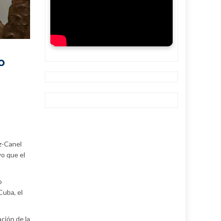
o
az-Canel
o que el
o
Cuba, el
ación de la