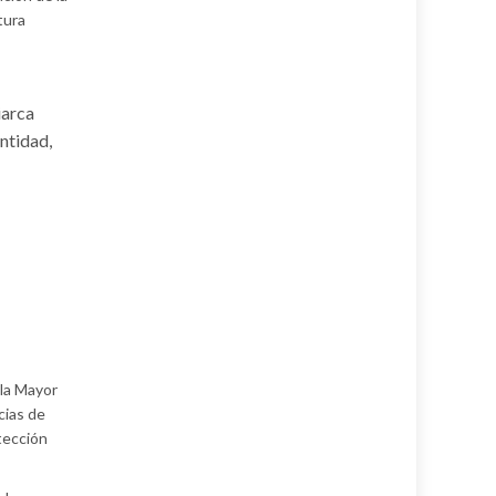
tura
iarca
ntidad,
 la Mayor
cias de
tección