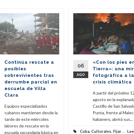
Continúa rescate a
«Con los pies e
06
posibles
Tierra»: una mi
sobrevivientes tras
AGO
fotográfica a l
derrumbe parcial en
crisis climática
escuela de Villa
A partir del próximo 1
Clara
agosto en la explanad
Equipos especializados
Castillo de San Salvado
cubanos mantienen desde la
Punta, frente al Male
tarde de este miércoles
habanero, abrirá sus...
labores de rescate en la
Cuba
,
Culturales
,
Fijar
...
Lee
escuela secundaria básica en