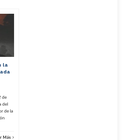
Unión Eléctrica
06
06
pronostica
AGO
afectación de 2305
AGO
MW (+Post)
La Unión Eléctrica de Cuba
(UNE) estima para hoy una
n la
disponibilidad de 975
rada
megawatts (MW) y una
a
demanda máxima de 3250
MW. De...
2 de
Cuba
,
Fijar
,
Noticias
...
Leer Más
Cuba
,
a del
r de la
cón
r Más