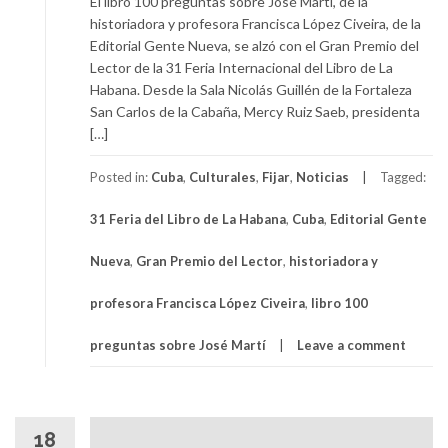
El libro 100 preguntas sobre José Martí, de la
historiadora y profesora Francisca López Civeira, de la
Editorial Gente Nueva, se alzó con el Gran Premio del
Lector de la 31 Feria Internacional del Libro de La
Habana. Desde la Sala Nicolás Guillén de la Fortaleza
San Carlos de la Cabaña, Mercy Ruiz Saeb, presidenta
[…]
Posted in:
Cuba
,
Culturales
,
Fijar
,
Noticias
Tagged:
31 Feria del Libro de La Habana
,
Cuba
,
Editorial Gente
Nueva
,
Gran Premio del Lector
,
historiadora y
profesora Francisca López Civeira
,
libro 100
preguntas sobre José Martí
Leave a comment
18