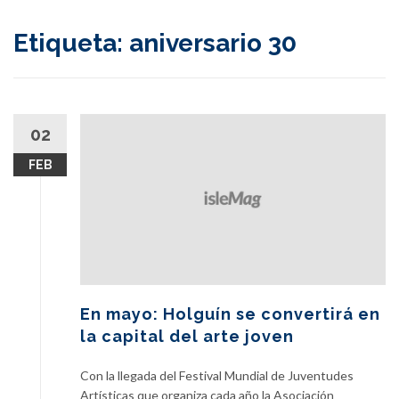
content
Etiqueta:
aniversario 30
02
FEB
En mayo: Holguín se convertirá en
la capital del arte joven
Con la llegada del Festival Mundial de Juventudes
Artísticas que organiza cada año la Asociación