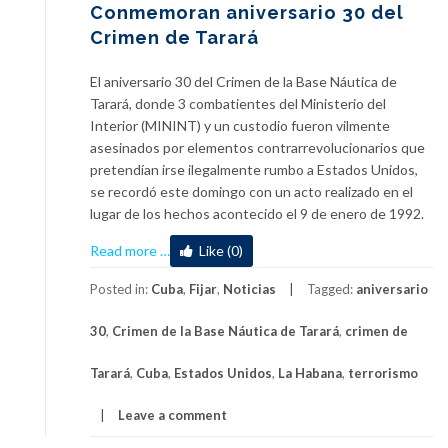
Conmemoran aniversario 30 del
Crimen de Tarará
El aniversario 30 del Crimen de la Base Náutica de
Tarará, donde 3 combatientes del Ministerio del
Interior (MININT) y un custodio fueron vilmente
asesinados por elementos contrarrevolucionarios que
pretendían irse ilegalmente rumbo a Estados Unidos,
se recordó este domingo con un acto realizado en el
lugar de los hechos acontecido el 9 de enero de 1992.
about
Read more
…
Like (0)
Conmemoran
aniversario
Posted in:
Cuba
,
Fijar
,
Noticias
Tagged:
aniversario
30
30
,
Crimen de la Base Náutica de Tarará
,
crimen de
del
Crimen
Tarará
,
Cuba
,
Estados Unidos
,
La Habana
,
terrorismo
de
Tarará
Leave a comment