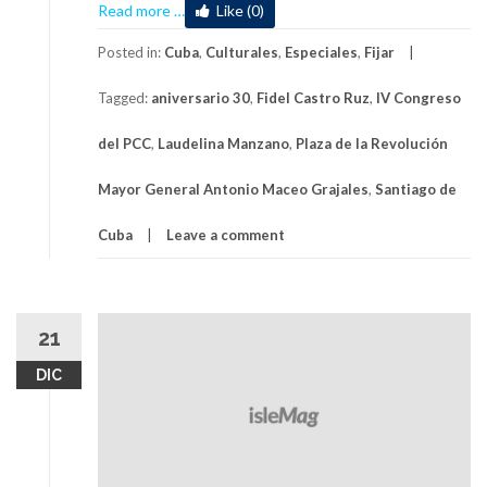
about
Read more
…
Like (0)
Treinta
años
Posted in:
Cuba
,
Culturales
,
Especiales
,
Fijar
de
Tagged:
aniversario 30
,
Fidel Castro Ruz
,
IV Congreso
una
Plaza
del PCC
,
Laudelina Manzano
,
Plaza de la Revolución
heroica
(+Vídeo)
Mayor General Antonio Maceo Grajales
,
Santiago de
Cuba
Leave a comment
21
DIC