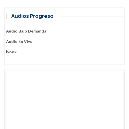
e
j
Audios Progreso
a
n
a
Audio Bajo Demanda
n
Audio En Vivo
i
v
Ivoox
e
r
s
a
r
i
o
3
0
d
e
l