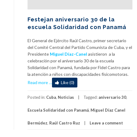
Festejan aniversario 30 de la
escuela Solidaridad con Panamá
El General de Ejército Raúl Castro, primer secretario
del Comité Central del Partido Comunista de Cuba, y el
Presidente
Miguel Díaz-Canel
asistieron a la
celebración por el aniversario 30 de la escuela
Solidaridad con Panamá, fundada por Fidel Castro para
la atención a niños con discapacidades físicomotoras.
a
Read more
…
Like (0)
b
o
Posted in:
Cuba
,
Noticias
Tagged:
aniversario 30
,
u
t
Escuela Solidaridad con Panamá
,
Miguel Díaz Canel
F
e
Bermúdez
,
Raúl Castro Ruz
Leave a comment
s
t