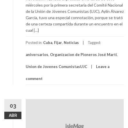
miércoles por la primera secretaria del Comité Nacional
de la Unión de Jóvenes Comunistas (UJC), Aylín Álvarez
García, tuvo una especial connotación, porque se trató
de una certeza compartida durante un encuentro en el
cual […]
Posted in:
Cuba
,
Fijar
,
Noticias
Tagged:
aniversarios
,
Organizacion de Pioneros José Martí
,
Union de Jovenes ComunistasUJC
Leave a
comment
03
ABR