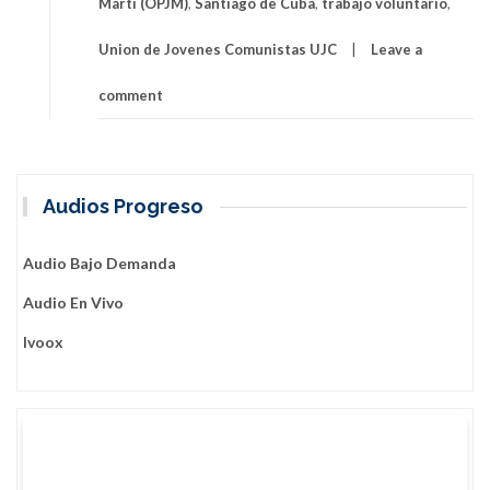
Martí (OPJM)
,
Santiago de Cuba
,
trabajo voluntario
,
Union de Jovenes Comunistas UJC
Leave a
comment
Audios Progreso
Audio Bajo Demanda
Audio En Vivo
Ivoox