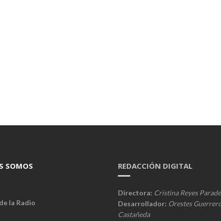
S SOMOS
REDACCIÓN DIGITAL
Directora:
Cristina Reyes Parade
de la Radio
Desarrollador:
Orestes Guerrer
Castañeda