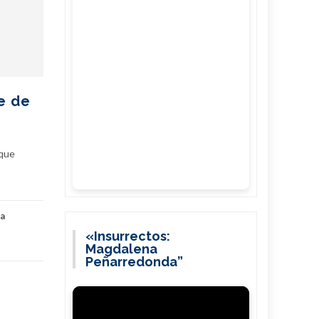
e de
 que
 a
«Insurrectos:
Magdalena
Peñarredonda”