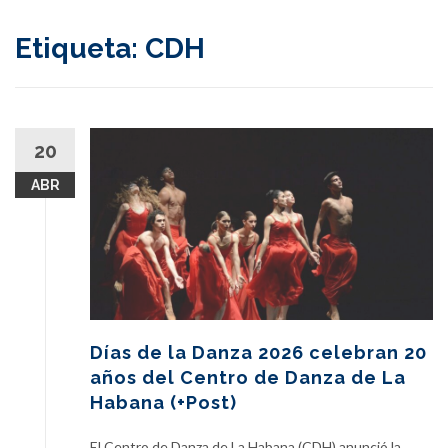
content
Etiqueta:
CDH
20
ABR
Días de la Danza 2026 celebran 20
años del Centro de Danza de La
Habana (+Post)
El Centro de Danza de La Habana (CDH) anunció la