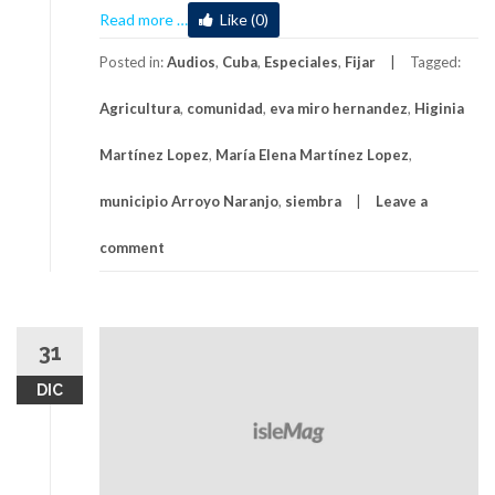
about
Read more
…
Like (0)
Dos
hermanas,
Posted in:
Audios
,
Cuba
,
Especiales
,
Fijar
Tagged:
en
Agricultura
,
comunidad
,
eva miro hernandez
,
Higinia
por
el
Martínez Lopez
,
María Elena Martínez Lopez
,
beneficio
de
municipio Arroyo Naranjo
,
siembra
Leave a
la
comunidad
comment
habanera
31
DIC