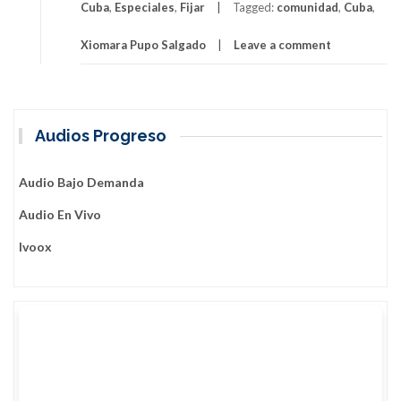
Cuba
,
Especiales
,
Fijar
Tagged:
comunidad
,
Cuba
,
línea
de
Xiomara Pupo Salgado
Leave a comment
combate
la
Comunidad
Científica
cubana
Audios Progreso
Audio Bajo Demanda
Audio En Vivo
Ivoox