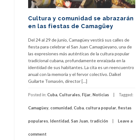
Cultura y comunidad se abrazarán
en las fiestas de Camagüey
Del 24 al 29 de junio, Camagüey vestirá sus calles de
fiesta para celebrar el San Juan Camagüeyano, una de
las expresiones más auténticas de la cultura popular
tradicional cubana, profundamente enraizada en la
identidad de sus habitantes. La cita es un reencuentro
anual con la memoria y el fervor colectivo. Daikel
Guilarte Tomasén, director […]
Posted in:
Cuba
,
Culturales
,
Fijar
,
Noticias
Tagged:
Camagüey
,
comunidad
,
Cuba
,
cultura popular
,
fiestas
populares
,
Identidad
,
San Juan
,
tradición
Leave a
comment