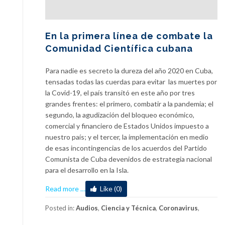
En la primera línea de combate la
Comunidad Científica cubana
Para nadie es secreto la dureza del año 2020 en Cuba,
tensadas todas las cuerdas para evitar las muertes por
la Covid-19, el país transitó en este año por tres
grandes frentes: el primero, combatir a la pandemia; el
segundo, la agudización del bloqueo económico,
comercial y financiero de Estados Unidos impuesto a
nuestro país; y el tercer, la implementación en medio
de esas incontingencias de los acuerdos del Partido
Comunista de Cuba devenidos de estrategia nacional
para el desarrollo en la Isla.
about
Read more
…
Like (0)
En
la
Posted in:
Audios
,
Ciencia y Técnica
,
Coronavirus
,
primera