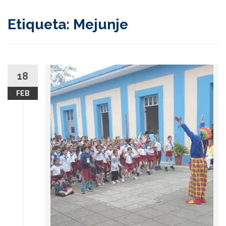
content
Etiqueta:
Mejunje
18
FEB