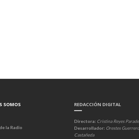
S SOMOS
REDACCIÓN DIGITAL
Directora:
Cristina Reyes Parade
de la Radio
Desarrollador:
Orestes Guerrer
Castañeda