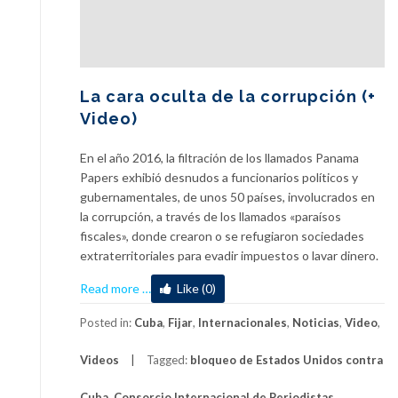
La cara oculta de la corrupción (+
Video)
En el año 2016, la filtración de los llamados Panama
Papers exhibió desnudos a funcionarios políticos y
gubernamentales, de unos 50 países, involucrados en
la corrupción, a través de los llamados «paraísos
fiscales», donde crearon o se refugiaron sociedades
extraterritoriales para evadir impuestos o lavar dinero.
about
Read more
…
Like (0)
La
cara
Posted in:
Cuba
,
Fijar
,
Internacionales
,
Noticias
,
Video
,
oculta
Videos
Tagged:
bloqueo de Estados Unidos contra
de
la
Cuba
,
Consorcio Internacional de Periodistas
,