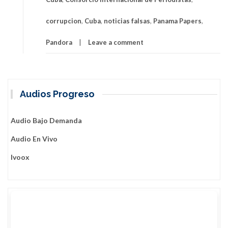
corrupción
(+
corrupcion
,
Cuba
,
noticias falsas
,
Panama Papers
,
Video)
Pandora
Leave a comment
Audios Progreso
Audio Bajo Demanda
Audio En Vivo
Ivoox