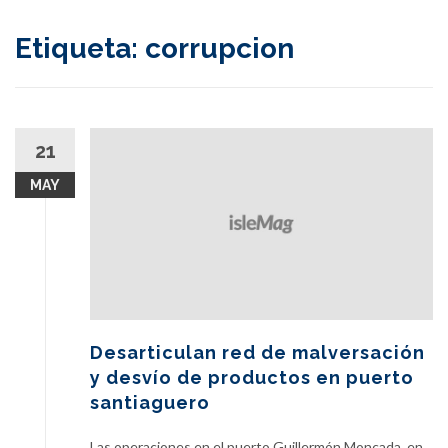
content
Etiqueta:
corrupcion
21
MAY
Desarticulan red de malversación
y desvío de productos en puerto
santiaguero
Las operaciones en el puerto Guillermón Moncada, en