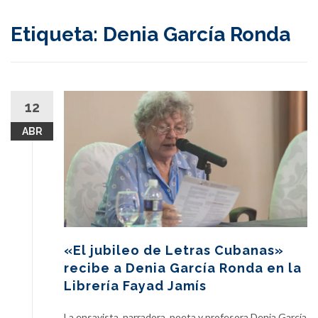
content
Etiqueta:
Denia García Ronda
12
ABR
«El jubileo de Letras Cubanas»
recibe a Denia García Ronda en la
Librería Fayad Jamís
La ensayista, narradora, poeta y profesora Denia García