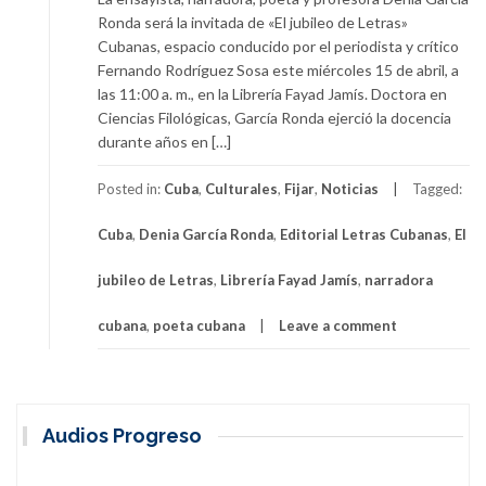
Ronda será la invitada de «El jubileo de Letras»
Cubanas, espacio conducido por el periodista y crítico
Fernando Rodríguez Sosa este miércoles 15 de abril, a
las 11:00 a. m., en la Librería Fayad Jamís. Doctora en
Ciencias Filológicas, García Ronda ejerció la docencia
durante años en […]
Posted in:
Cuba
,
Culturales
,
Fijar
,
Noticias
Tagged:
Cuba
,
Denia García Ronda
,
Editorial Letras Cubanas
,
El
jubileo de Letras
,
Librería Fayad Jamís
,
narradora
cubana
,
poeta cubana
Leave a comment
Audios Progreso