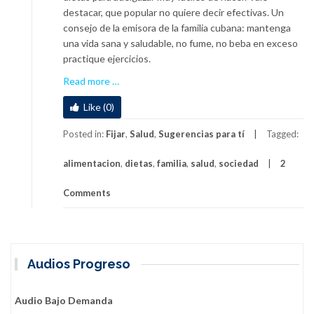
destacar, que popular no quiere decir efectivas. Un
consejo de la emisora de la familia cubana: mantenga
una vida sana y saludable, no fume, no beba en exceso
practique ejercicios.
a
Read more
…
b
Like (0)
o
u
Posted in:
Fijar
,
Salud
,
Sugerencias para tí
Tagged:
t
C
alimentacion
,
dietas
,
familia
,
salud
,
sociedad
2
u
l
Comments
t
u
r
a
Audios Progreso
C
r
e
Audio Bajo Demanda
a