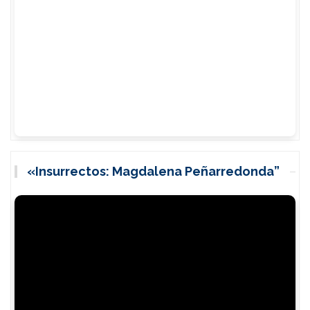
a
z
a
r
«Insurrectos: Magdalena Peñarredonda”