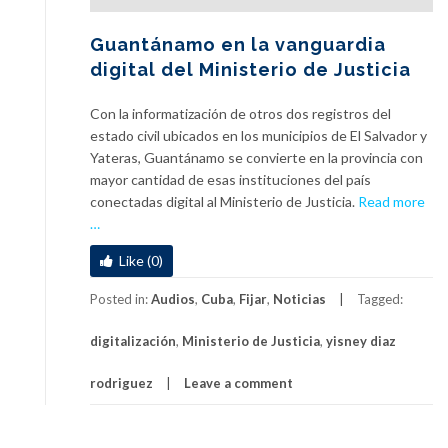
Guantánamo en la vanguardia
digital del Ministerio de Justicia
Con la informatización de otros dos registros del
estado civil ubicados en los municipios de El Salvador y
Yateras, Guantánamo se convierte en la provincia con
mayor cantidad de esas instituciones del país
a
conectadas digital al Ministerio de Justicia.
Read more
b
…
o
Like (0)
u
t
Posted in:
Audios
,
Cuba
,
Fijar
,
Noticias
Tagged:
G
u
digitalización
,
Ministerio de Justicia
,
yisney diaz
a
n
rodriguez
Leave a comment
t
á
n