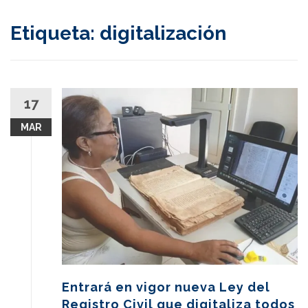
content
Etiqueta:
digitalización
17
MAR
Entrará en vigor nueva Ley del
Registro Civil que digitaliza todos