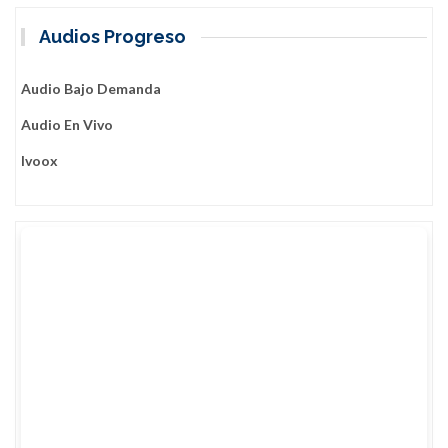
a
Audios Progreso
m
o
e
Audio Bajo Demanda
n
Audio En Vivo
l
a
Ivoox
v
a
n
g
u
a
r
d
i
a
d
i
g