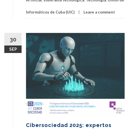
Artificial
,
soberanía tecnológica
,
Tecnología
,
Unión de
Informáticos de Cuba (UIC)
Leave a comment
30
SEP
Cibersociedad 2025: expertos