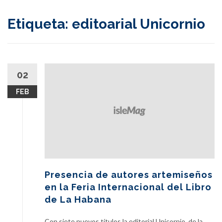
content
Etiqueta:
editoarial Unicornio
02
FEB
Presencia de autores artemiseños
en la Feria Internacional del Libro
de La Habana
Con siete nuevos títulos la editorial Unicornio, de la