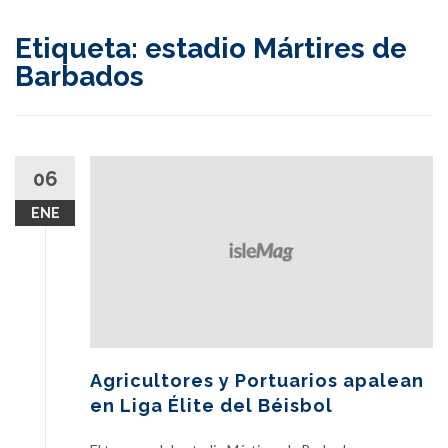
content
Etiqueta:
estadio Mártires de
Barbados
06
ENE
Agricultores y Portuarios apalean
en Liga Élite del Béisbol