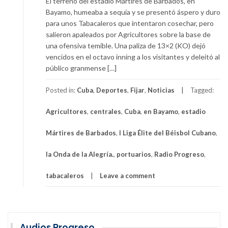
El terreno del estadio Mártires de Barbados, en
Bayamo, humeaba a sequía y se presentó áspero y duro
para unos Tabacaleros que intentaron cosechar, pero
salieron apaleados por Agricultores sobre la base de
una ofensiva temible. Una paliza de 13×2 (KO) dejó
vencidos en el octavo inning a los visitantes y deleitó al
público granmense […]
Posted in:
Cuba
,
Deportes
,
Fijar
,
Noticias
Tagged:
Agricultores
,
centrales
,
Cuba
,
en Bayamo
,
estadio
Mártires de Barbados
,
I Liga Élite del Béisbol Cubano
,
la Onda de la Alegría.
,
portuarios
,
Radio Progreso
,
tabacaleros
Leave a comment
Audios Progreso