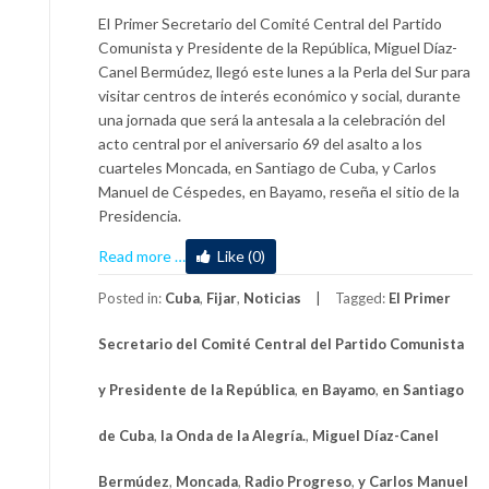
El Primer Secretario del Comité Central del Partido
Comunista y Presidente de la República, Miguel Díaz-
Canel Bermúdez, llegó este lunes a la Perla del Sur para
visitar centros de interés económico y social, durante
una jornada que será la antesala a la celebración del
acto central por el aniversario 69 del asalto a los
cuarteles Moncada, en Santiago de Cuba, y Carlos
Manuel de Céspedes, en Bayamo, reseña el sitio de la
Presidencia.
about
Read more
…
Like (0)
Díaz-
Canel
Posted in:
Cuba
,
Fijar
,
Noticias
Tagged:
El Primer
en
Secretario del Comité Central del Partido Comunista
Cienfuegos
y Presidente de la República
,
en Bayamo
,
en Santiago
de Cuba
,
la Onda de la Alegría.
,
Miguel Díaz-Canel
Bermúdez
,
Moncada
,
Radio Progreso
,
y Carlos Manuel