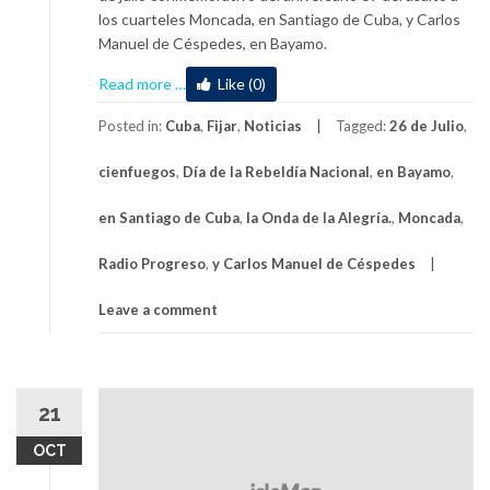
los cuarteles Moncada, en Santiago de Cuba, y Carlos
Manuel de Céspedes, en Bayamo.
about
Read more
…
Like (0)
Cienfuegos
en
Posted in:
Cuba
,
Fijar
,
Noticias
Tagged:
26 de Julio
,
26:
cienfuegos
,
Día de la Rebeldía Nacional
,
en Bayamo
,
Maridé
Fernández
en Santiago de Cuba
,
la Onda de la Alegría.
,
Moncada
,
López
Radio Progreso
,
y Carlos Manuel de Céspedes
Leave a comment
21
OCT