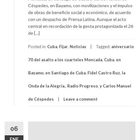
Céspedes, en Bayamo, con movilizaciones y el impulso
de obras de beneficio social y económico, de acuerdo
con un despacho de Prensa Latina. Aunque el acto
central en recordación de la gesta protagonizada el 26
de […]
Posted in:
Cuba
,
Fijar
,
Noticias
Tagged:
aniversario
70 del asalto a los cuarteles Moncada
,
Cuba
,
en
Bayamo
,
en Santiago de Cuba
,
Fidel Castro Ruz
,
la
Onda de la Alegría.
,
Radio Progreso
,
y Carlos Manuel
de Céspedes
Leave a comment
06
ENE