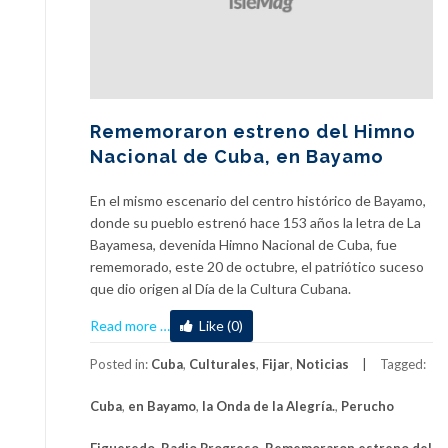
Rememoraron estreno del Himno
Nacional de Cuba, en Bayamo
En el mismo escenario del centro histórico de Bayamo,
donde su pueblo estrenó hace 153 años la letra de La
Bayamesa, devenida Himno Nacional de Cuba, fue
rememorado, este 20 de octubre, el patriótico suceso
que dio origen al Día de la Cultura Cubana.
about
Read more
…
Like (0)
Rememoraron
estreno
Posted in:
Cuba
,
Culturales
,
Fijar
,
Noticias
Tagged:
del
Cuba
,
en Bayamo
,
la Onda de la Alegría.
,
Perucho
Himno
Nacional
Figueredo
,
Radio Progreso
,
Rememoraron estreno del