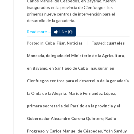
Carlos Manuel de Céspedes, en Bayamo, fueron
inaugurados en la provincia de Cienfuegos los
primeros nueve centros de intervención para el
desarrollo de la ganadería.
about
Read more
…
Like (0)
Inauguran
en
Posted in:
Cuba
,
Fijar
,
Noticias
Tagged:
cuarteles
Cienfuegos
Moncada
,
delegado del Ministerio de la Agricultura
,
centros
para
en Bayamo
,
en Santiago de Cuba
,
Inauguran en
el
desarrollo
Cienfuegos centros para el desarrollo de la ganadería
,
de
la
la Onda de la Alegría.
,
Maridé Fernandez López
,
ganadería
primera secretaria del Partido en la provincia y el
Gobernador Alexandre Corona Quintero
,
Radio
Progreso
,
y Carlos Manuel de Céspedes
,
Yoán Sarduy