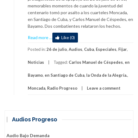
memorables momentos de cuando la juventud del
centenario tomó por asalto a los cuarteles Moncada,
en Santiago de Cuba, y Carlos Manuel de Céspedes, en
Bayamo. Dos combatientes relataron los hechos.
about
Read more
…
Like (0)
Dos
asaltantes
Posted in:
26 de julio
,
Audios
,
Cuba
,
Especiales
,
Fijar
,
al
Noticias
Tagged:
Carlos Manuel de Céspedes
,
en
cuartel
Carlos
Bayamo
,
en Santiago de Cuba
,
la Onda de la Alegría.
,
Manuel
de
Moncada
,
Radio Progreso
Leave a comment
Céspedes
en
la
memoria
Audios Progreso
Audio Bajo Demanda