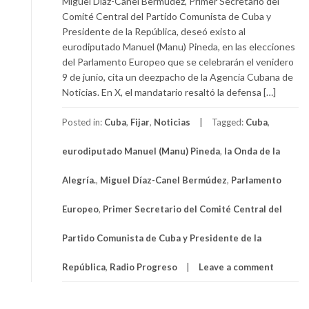
Miguel Díaz-Canel Bermúdez, Primer Secretario del
Comité Central del Partido Comunista de Cuba y
Presidente de la República, deseó existo al
eurodiputado Manuel (Manu) Pineda, en las elecciones
del Parlamento Europeo que se celebrarán el venidero
9 de junio, cita un deezpacho de la Agencia Cubana de
Noticias. En X, el mandatario resaltó la defensa […]
Posted in:
Cuba
,
Fijar
,
Noticias
Tagged:
Cuba
,
eurodiputado Manuel (Manu) Pineda
,
la Onda de la
Alegría.
,
Miguel Díaz-Canel Bermúdez
,
Parlamento
Europeo
,
Primer Secretario del Comité Central del
Partido Comunista de Cuba y Presidente de la
República
,
Radio Progreso
Leave a comment