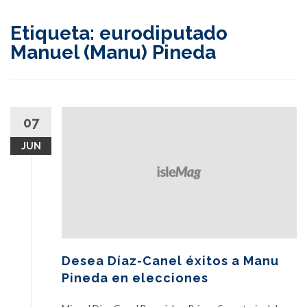
content
Etiqueta:
eurodiputado
Manuel (Manu) Pineda
07
JUN
Desea Díaz-Canel éxitos a Manu
Pineda en elecciones