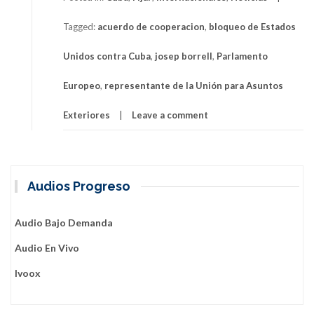
Europea
Tagged:
acuerdo de cooperacion
,
bloqueo de Estados
acuerdo
con
Unidos contra Cuba
,
josep borrell
,
Parlamento
Cuba
y
Europeo
,
representante de la Unión para Asuntos
critica
al
Exteriores
Leave a comment
bloqueo
de
Estados
Unidos
Audios Progreso
Audio Bajo Demanda
Audio En Vivo
Ivoox