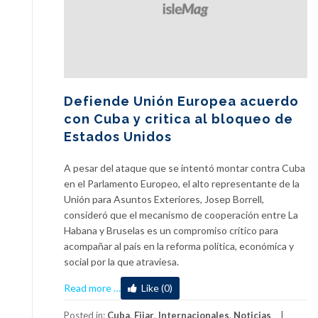
Defiende Unión Europea acuerdo
con Cuba y critica al bloqueo de
Estados Unidos
A pesar del ataque que se intentó montar contra Cuba
en el Parlamento Europeo, el alto representante de la
Unión para Asuntos Exteriores, Josep Borrell,
consideró que el mecanismo de cooperación entre La
Habana y Bruselas es un compromiso crítico para
acompañar al país en la reforma política, económica y
social por la que atraviesa.
about
Read more
…
Like (0)
Defiende
Unión
Posted in:
Cuba
,
Fijar
,
Internacionales
,
Noticias