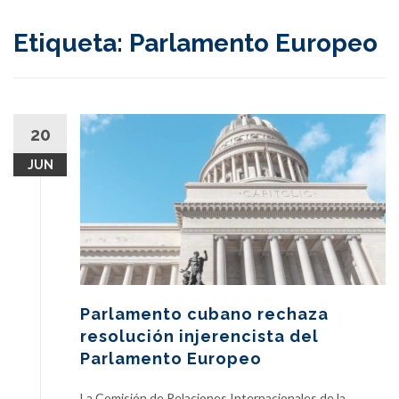
content
Etiqueta:
Parlamento Europeo
20
JUN
Parlamento cubano rechaza
resolución injerencista del
Parlamento Europeo
La Comisión de Relaciones Internacionales de la