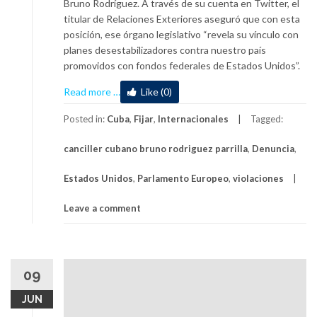
Bruno Rodríguez. A través de su cuenta en Twitter, el
titular de Relaciones Exteriores aseguró que con esta
posición, ese órgano legislativo “revela su vínculo con
planes desestabilizadores contra nuestro país
promovidos con fondos federales de Estados Unidos”.
about
Read more
…
Like (0)
Canciller
cubano
Posted in:
Cuba
,
Fijar
,
Internacionales
Tagged:
denunció
canciller cubano bruno rodriguez parrilla
,
Denuncia
,
maniobras
injerencistas
Estados Unidos
,
Parlamento Europeo
,
violaciones
del
Parlamento
Leave a comment
Europeo
09
JUN