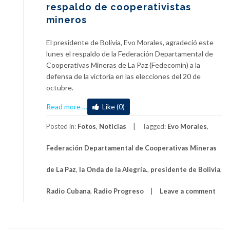
respaldo de cooperativistas
mineros
El presidente de Bolivia, Evo Morales, agradeció este
lunes el respaldo de la Federación Departamental de
Cooperativas Mineras de La Paz (Fedecomin) a la
defensa de la victoria en las elecciones del 20 de
octubre.
about
Read more
…
Like (0)
Presidente
de
Posted in:
Fotos
,
Noticias
Tagged:
Evo Morales
,
Bolivia
Federación Departamental de Cooperativas Mineras
agradece
respaldo
de La Paz
,
la Onda de la Alegría.
,
presidente de Bolivia
,
de
cooperativistas
Radio Cubana
,
Radio Progreso
Leave a comment
mineros