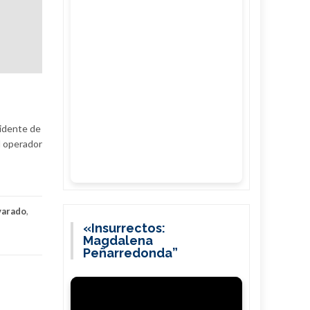
sidente de
l operador
varado
,
«Insurrectos:
Magdalena
Peñarredonda”