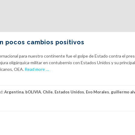
n pocos cambios positivos
nternacional para nuestro continente fue el golpe de Estado contra el pre
jura oligárquica-militar en contubernio con Estados Unidos y su principa
a
ricanos, OEA.
Read more
…
b
o
u
d:
Argentina
,
bOLIVIA
,
Chile
,
Estados Unidos
,
Evo Morales
,
guillermo al
t
U
n
m
u
n