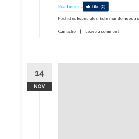
about
Read more
…
Like (0)
De
tinieblas
Posted in:
Especiales
,
Este mundo nuestr
y
Camacho
Leave a comment
silencios
14
NOV