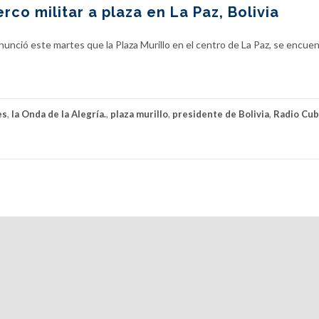
co militar a plaza en La Paz, Bolivia
m
b
i
nunció este martes que la Plaza Murillo en el centro de La Paz, se encue
o
s
p
o
es
,
la Onda de la Alegría.
,
plaza murillo
,
presidente de Bolivia
,
Radio Cu
s
i
t
i
v
o
s