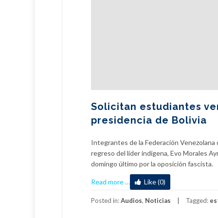
Solicitan estudiantes v
presidencia de Bolivia
Integrantes de la Federación Venezolana d
regreso del líder indígena, Evo Morales Ay
domingo último por la oposición fascista.
about
Read more
…
Like (0)
Solicitan
estudiantes
Posted in:
Audios
,
Noticias
Tagged:
es
venezolanos