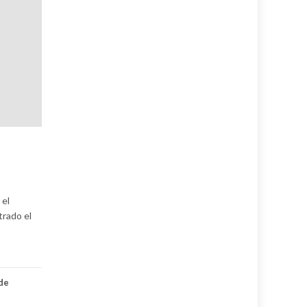
 el
trado el
de