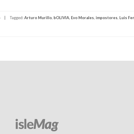
o
Tagged:
Arturo Murillo
,
bOLIVIA
,
Evo Morales
,
impostores
,
Luis Fe