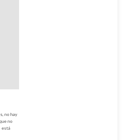
s, no hay
 que no
n está