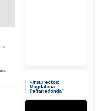
ntra
bana
,
«Insurrectos:
Magdalena
Peñarredonda”