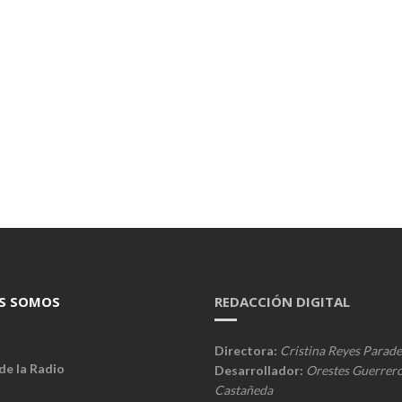
S SOMOS
REDACCIÓN DIGITAL
Directora:
Cristina Reyes Parade
de la Radio
Desarrollador:
Orestes Guerrer
Castañeda