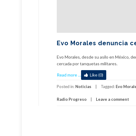
Evo Morales denuncia cer
Evo Morales, desde su asilo en México, de
cercada por tanquetas militares.
about
Read more
…
Like (0)
Evo
Morales
Posted in:
Noticias
Tagged:
Evo Moral
denuncia
Radio Progreso
Leave a comment
cerco
militar
a
plaza
en
La