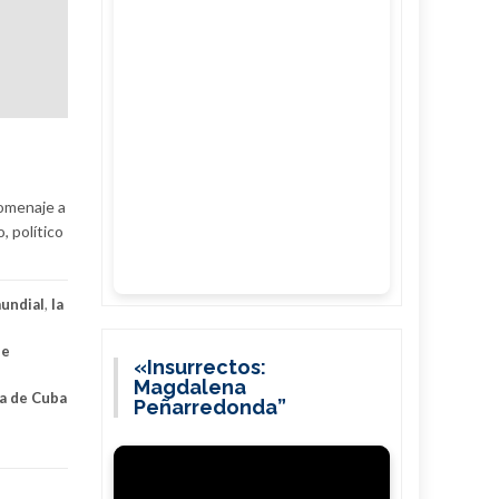
homenaje a
, político
mundial
,
la
de
«Insurrectos:
Magdalena
ta de Cuba
Peñarredonda”