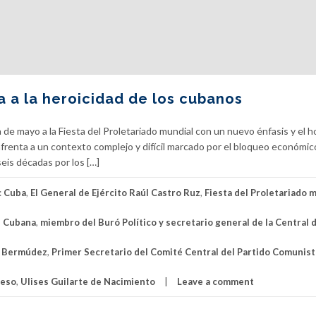
a a la heroicidad de los cubanos
 de mayo a la Fiesta del Proletariado mundial con un nuevo énfasis y el 
frenta a un contexto complejo y difícil marcado por el bloqueo económico
eis décadas por los […]
:
Cuba
,
El General de Ejército Raúl Castro Ruz
,
Fiesta del Proletariado 
n Cubana
,
miembro del Buró Político y secretario general de la Central 
l Bermúdez
,
Primer Secretario del Comité Central del Partido Comunis
reso
,
Ulises Guilarte de Nacimiento
Leave a comment