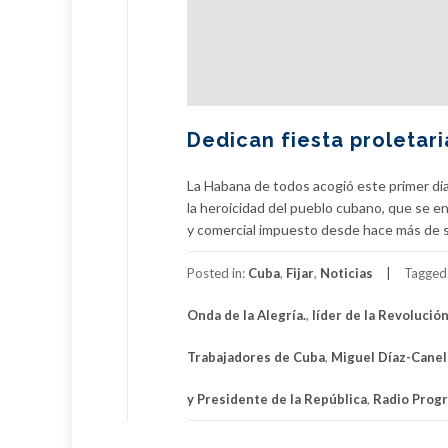
Dedican fiesta proletari
La Habana de todos acogió este primer día
la heroicidad del pueblo cubano, que se en
y comercial impuesto desde hace más de s
Posted in:
Cuba
,
Fijar
,
Noticias
Tagged
Onda de la Alegría.
,
líder de la Revolució
Trabajadores de Cuba
,
Miguel Díaz-Cane
y Presidente de la República
,
Radio Prog