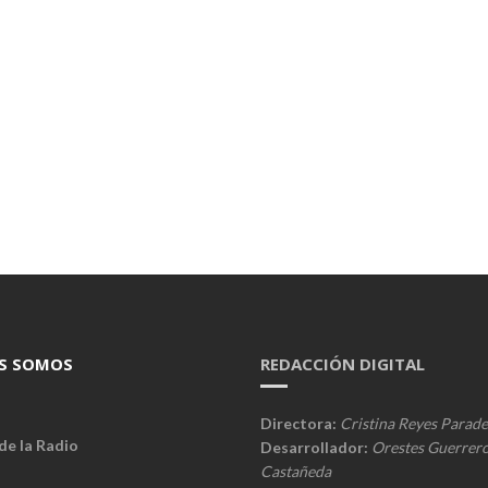
S SOMOS
REDACCIÓN DIGITAL
Directora:
Cristina Reyes Parade
de la Radio
Desarrollador:
Orestes Guerrer
Castañeda