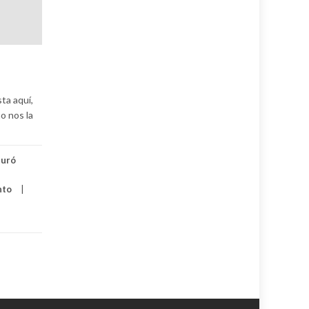
ta aquí,
o nos la
Buró
nto