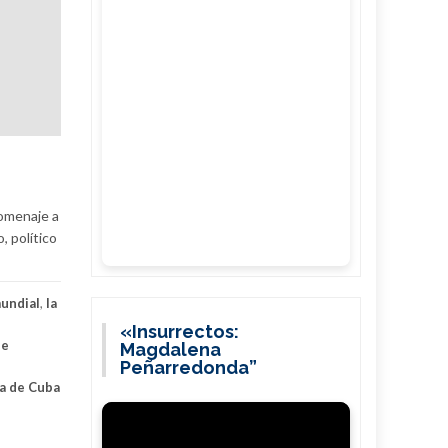
homenaje a
, político
mundial
,
la
«Insurrectos:
de
Magdalena
Peñarredonda”
ta de Cuba