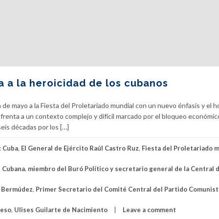
a a la heroicidad de los cubanos
 de mayo a la Fiesta del Proletariado mundial con un nuevo énfasis y el 
frenta a un contexto complejo y difícil marcado por el bloqueo económico
eis décadas por los […]
:
Cuba
,
El General de Ejército Raúl Castro Ruz
,
Fiesta del Proletariado 
n Cubana
,
miembro del Buró Político y secretario general de la Central 
l Bermúdez
,
Primer Secretario del Comité Central del Partido Comunis
reso
,
Ulises Guilarte de Nacimiento
Leave a comment