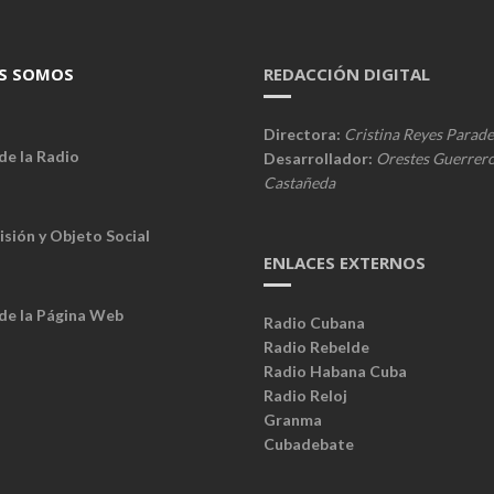
S SOMOS
REDACCIÓN DIGITAL
Directora:
Cristina Reyes Parade
de la Radio
Desarrollador:
Orestes Guerrer
Castañeda
isión y Objeto Social
ENLACES EXTERNOS
 de la Página Web
Radio Cubana
Radio Rebelde
Radio Habana Cuba
Radio Reloj
Granma
Cubadebate