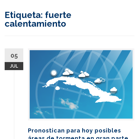
content
Etiqueta:
fuerte
calentamiento
05
JUL
Pronostican para hoy posibles
áreas de tormenta en gran parte