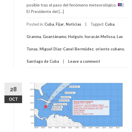
posible tras el paso del fenómeno meteorológico.
|
El Presidente del […]
Posted in:
Cuba
,
Fijar
,
Noticias
Tagged:
Cuba
,
Granma
,
Guantánamo
,
Holguín
,
huracán Melissa
,
Las
Tunas
,
Miguel Díaz-Canel Bermúdez
,
oriente cubano
,
Santiago de Cuba
Leave a comment
28
OCT