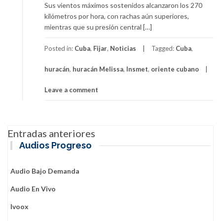
Sus vientos máximos sostenidos alcanzaron los 270
kilómetros por hora, con rachas aún superiores,
mientras que su presión central […]
Posted in:
Cuba
,
Fijar
,
Noticias
Tagged:
Cuba
,
huracán
,
huracán Melissa
,
Insmet
,
oriente cubano
Leave a comment
Navegación
Entradas anteriores
de
Audios Progreso
entradas
Audio Bajo Demanda
Audio En Vivo
Ivoox