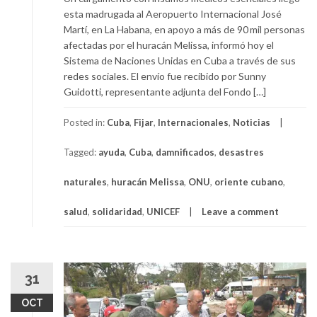
esta madrugada al Aeropuerto Internacional José
Martí, en La Habana, en apoyo a más de 90 mil personas
afectadas por el huracán Melissa, informó hoy el
Sistema de Naciones Unidas en Cuba a través de sus
redes sociales. El envío fue recibido por Sunny
Guidotti, representante adjunta del Fondo […]
Posted in:
Cuba
,
Fijar
,
Internacionales
,
Noticias
Tagged:
ayuda
,
Cuba
,
damnificados
,
desastres
naturales
,
huracán Melissa
,
ONU
,
oriente cubano
,
salud
,
solidaridad
,
UNICEF
Leave a comment
31
OCT