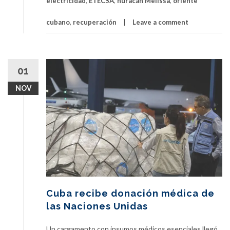
electricidad
,
ETECSA
,
huracán Melissa
,
oriente
cubano
,
recuperación
Leave a comment
01
NOV
Cuba recibe donación médica de
las Naciones Unidas
Un cargamento con insumos médicos esenciales llegó