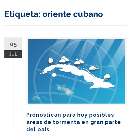
content
Etiqueta:
oriente cubano
05
JUL
Pronostican para hoy posibles
áreas de tormenta en gran parte
del país