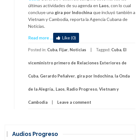
últimas actividades de su agenda en
Laos
, con lo cual
concluye una
gira por Indochina
que incluyó también a
Vietnam y Cambodia, reporta la Agencia Cubana de
Noticias.
about
Read more
…
Like (0)
Concluye
vicecanciller
Posted in:
Cuba
,
Fijar
,
Noticias
Tagged:
Cuba
,
El
cubano
viceministro primero de Relaciones Exteriores de
gira
por
Cuba
,
Gerardo Peñalver
,
gira por Indochina
,
la Onda
Indochina
de la Alegría.
,
Laos
,
Radio Progreso
,
Vietnam y
Cambodia
Leave a comment
Audios Progreso