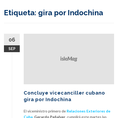
content
Etiqueta:
gira por Indochina
06
SEP
Concluye vicecanciller cubano
gira por Indochina
El viceministro primero de
Relaciones Exteriores de
Cuba
,
Gerardo Peñalver
, cumplirá este martes las