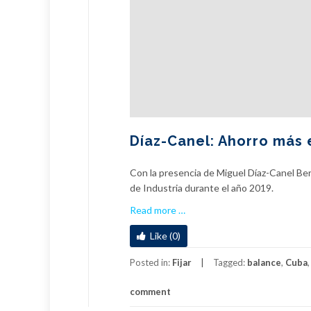
Díaz-Canel: Ahorro más e
Con la presencia de Miguel Díaz-Canel Ber
de Industria durante el año 2019.
a
Read more
…
b
Like (0)
o
u
Posted in:
Fijar
Tagged:
balance
,
Cuba
t
D
comment
í