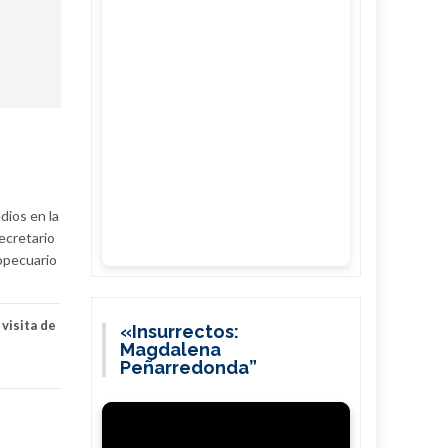
dios en la
ecretario
opecuario
,
visita de
«Insurrectos:
Magdalena
Peñarredonda”