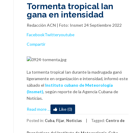
Tormenta tropical Ian
gana en intensidad
Redacción ACN | Foto: Insmet 24 Septiembre 2022
Facebook
Twitter
youtube
Compartir
La tormenta tropical Ian durante la madrugada ganó
ligeramente en organización e intensidad, informó este
sábado el
Instituto cubano de Meteorología
(Insmet)
, según reporte de la Agencia Cubana de
Noticias.
about
Read more
…
Like (0)
Tormenta
tropical
Posted in:
Cuba
,
Fijar
,
Noticias
Tagged:
Centro de
Ian