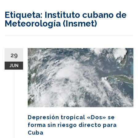
content
Etiqueta:
Instituto cubano de
Meteorología (Insmet)
29
JUN
Depresión tropical «Dos» se
forma sin riesgo directo para
Cuba