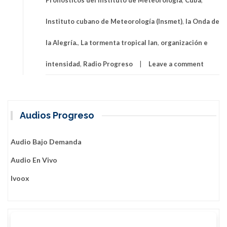
Pronósticos del Instituto de Meteorología
,
Cuba
,
gana
en
Instituto cubano de Meteorología (Insmet)
,
la Onda de
intensidad
la Alegría.
,
La tormenta tropical Ian
,
organización e
intensidad
,
Radio Progreso
Leave a comment
Audios Progreso
Audio Bajo Demanda
Audio En Vivo
Ivoox