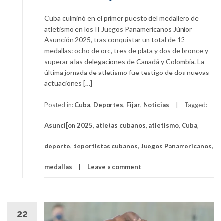
Cuba culminó en el primer puesto del medallero de
atletismo en los II Juegos Panamericanos Júnior
Asunción 2025, tras conquistar un total de 13
medallas: ocho de oro, tres de plata y dos de bronce y
superar a las delegaciones de Canadá y Colombia. La
última jornada de atletismo fue testigo de dos nuevas
actuaciones […]
Posted in:
Cuba
,
Deportes
,
Fijar
,
Noticias
Tagged:
Asunci[on 2025
,
atletas cubanos
,
atletismo
,
Cuba
,
deporte
,
deportistas cubanos
,
Juegos Panamericanos
,
medallas
Leave a comment
22