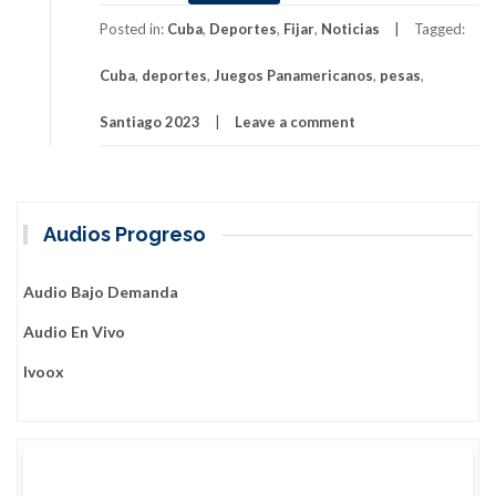
Cuba
con
Posted in:
Cuba
,
Deportes
,
Fijar
,
Noticias
Tagged:
seis
Cuba
,
deportes
,
Juegos Panamericanos
,
pesas
,
cupos
en
Santiago 2023
Leave a comment
pesas
para
Juegos
de
Santiago
Audios Progreso
2023
Audio Bajo Demanda
Audio En Vivo
Ivoox