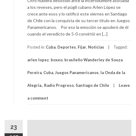
Otro hubiera desistido ante la incertidumbre asociada
a los reveses, pero el púgil cubano Arlen López se
crece ante esos y lo ratificó este viernes en Santiago
de Chile con la conquista de su tercer título en Juegos
Panamericanos. Por eso la emoción se apoderó de él
cuando el veredicto de 5-0 convirtió en […]
Posted in:
Cuba
,
Deportes
,
Fijar
,
Noticias
Tagged:
arlen lopez
,
boxeo
,
brasileño Wanderley de Souza
Pereira
,
Cuba
,
Juegos Panamericanos
,
la Onda de la
Alegría.
,
Radio Progreso
,
Santiago de Chile
Leave
a comment
23