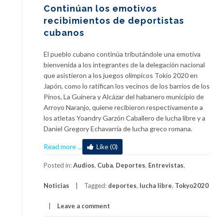
Continúan los emotivos
recibimientos de deportistas
cubanos
El pueblo cubano continúa tributándole una emotiva
bienvenida a los integrantes de la delegación nacional
que asistieron a los juegos olímpicos Tokio 2020 en
Japón, como lo ratifican los vecinos de los barrios de los
Pinos, La Guinera y Alcázar del habanero municipio de
Arroyo Naranjo, quiene recibieron respectivamente a
los atletas Yoandry Garzón Caballero de lucha libre y a
Daniel Gregory Echavarría de lucha greco romana.
about
Read more
…
Like (0)
Continúan
los
Posted in:
Audios
,
Cuba
,
Deportes
,
Entrevistas
,
emotivos
Noticias
Tagged:
deportes
,
lucha libre
,
Tokyo2020
recibimientos
de
Leave a comment
deportistas