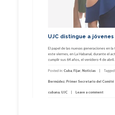
UJC distingue a jóvenes 
El papel de las nuevas generaciones en la 
este viernes, en La Habanal, durante el 
cumplir sus 64 años, el venidero 4 de abri
Posted in:
Cuba
,
Fijar
,
Noticias
Tagged
Bermúdez
,
Primer Secretario del Comité 
cubana
,
UJC
Leave a comment