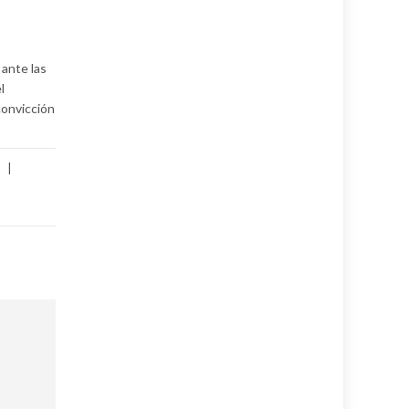
 ante las
l
convicción