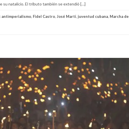
e su natalicio. El tributo también se extendió […]
:
antimperialismo
,
Fidel Castro
,
José Martí
,
juventud cubana
,
Marcha de 