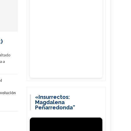
)
altado
a a
el
volución
«Insurrectos:
Magdalena
Peñarredonda”