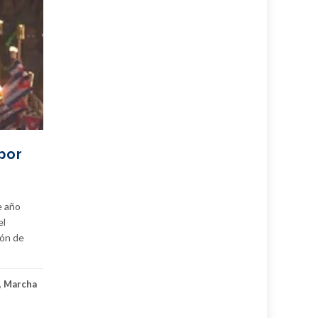
por
e año
el
ión de
,
Marcha