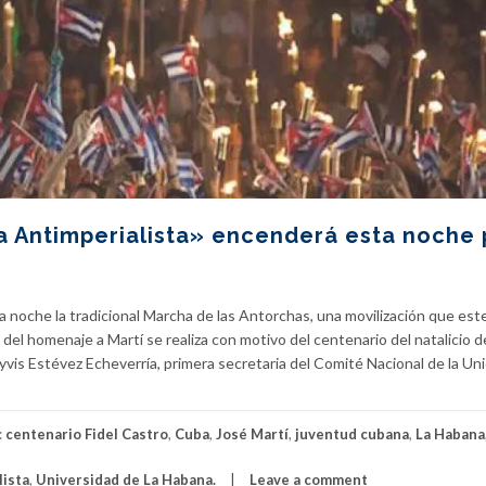
a Antimperialista» encenderá esta noche 
noche la tradicional Marcha de las Antorchas, una movilización que est
l homenaje a Martí se realiza con motivo del centenario del natalicio d
is Estévez Echeverría, primera secretaria del Comité Nacional de la Un
:
centenario Fidel Castro
,
Cuba
,
José Martí
,
juventud cubana
,
La Habana
lista
,
Universidad de La Habana.
Leave a comment