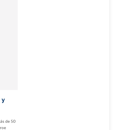
 y
Más de 50
éroe