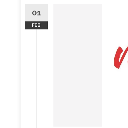
01
FEB