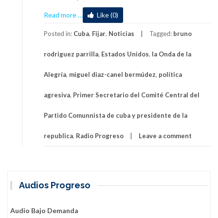
about
Read more
…
Like (0)
Destinada
al
Posted in:
Cuba
,
Fijar
,
Noticias
Tagged:
bruno
fracaso
rodriguez parrilla
,
Estados Unidos
,
la Onda de la
política
de
Alegría
,
miguel diaz-canel bermúdez
,
política
EEUU
contra
agresiva
,
Primer Secretario del Comité Central del
Cuba,
afirma
Partido Comunnista de cuba y presidente de la
presidente
republica
,
Radio Progreso
Leave a comment
Audios Progreso
Audio Bajo Demanda