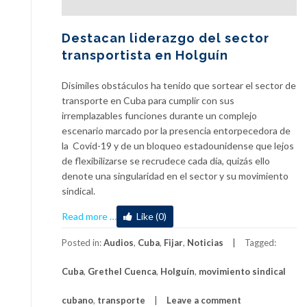
Destacan liderazgo del sector
transportista en Holguín
Disimiles obstáculos ha tenido que sortear el sector de
transporte en Cuba para cumplir con sus
irremplazables funciones durante un complejo
escenario marcado por la presencia entorpecedora de
la Covid-19 y de un bloqueo estadounidense que lejos
de flexibilizarse se recrudece cada día, quizás ello
denote una singularidad en el sector y su movimiento
sindical.
about
Read more
…
Like (0)
Destacan
liderazgo
Posted in:
Audios
,
Cuba
,
Fijar
,
Noticias
Tagged:
del
Cuba
,
Grethel Cuenca
,
Holguín
,
movimiento sindical
sector
transportista
cubano
,
transporte
Leave a comment
en