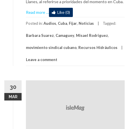
Llanes, al referirse a prioridades del momento en Cuba.
about
Read more
…
Like (0)
Convocan
a
Posted in:
Audios
,
Cuba
,
Fijar
,
Noticias
Tagged:
ahorro
Barbara Suarez
,
Camaguey
,
Misael Rodriguez
,
y
eficiencia
movimiento sindical cubano
,
Recursos Hidráulicos
a
trabajadores
Leave a comment
en
recursos
hidráulicos
en
30
Camagüey
MAR