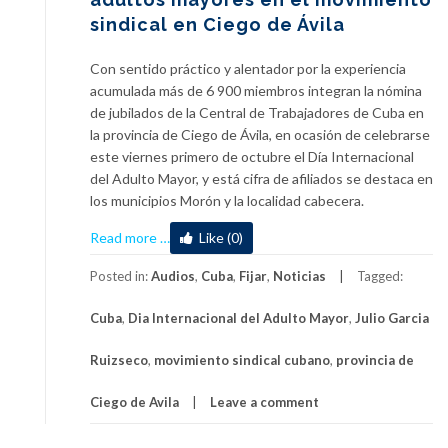
sindical en Ciego de Ávila
Con sentido práctico y alentador por la experiencia
acumulada más de 6 900 miembros integran la nómina
de jubilados de la Central de Trabajadores de Cuba en
la provincia de Ciego de Ávila, en ocasión de celebrarse
este viernes primero de octubre el Día Internacional
del Adulto Mayor, y está cifra de afiliados se destaca en
los municipios Morón y la localidad cabecera.
about
Read more
…
Like (0)
Destacan
protagonismo
Posted in:
Audios
,
Cuba
,
Fijar
,
Noticias
Tagged:
de
Cuba
,
Dia Internacional del Adulto Mayor
,
Julio Garcia
los
adultos
Ruizseco
,
movimiento sindical cubano
,
provincia de
mayores
en
Ciego de Avila
Leave a comment
el
movimiento