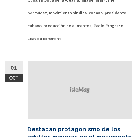
Cuba
,
la Onda de la Alegría.
,
miguel diaz-canel
bermúdez
,
movimiento sindical cubano
,
presidente
cubano
,
producción de alimentos
,
Radio Progreso
Leave a comment
01
OCT
Destacan protagonismo de los
adultos mayores en el movimiento