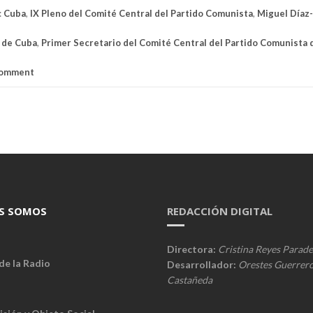
:
Cuba
,
IX Pleno del Comité Central del Partido Comunista
,
Miguel Díaz
 de Cuba
,
Primer Secretario del Comité Central del Partido Comunista 
comment
S SOMOS
REDACCIÓN DIGITAL
Directora:
Cristina Reyes Parade
de la Radio
Desarrollador:
Orestes Guerrer
Castañeda