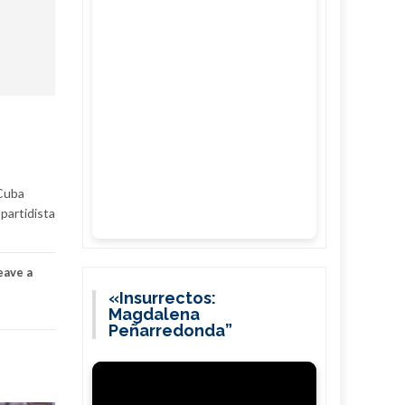
 Cuba
partidista
eave a
«Insurrectos:
Magdalena
Peñarredonda”