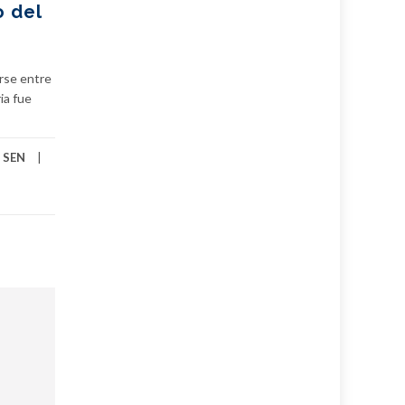
o del
rse entre
ia fue
,
SEN