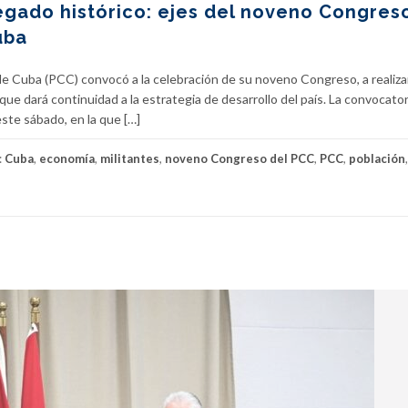
egado histórico: ejes del noveno Congres
uba
de Cuba (PCC) convocó a la celebración de su noveno Congreso, a realiza
 que dará continuidad a la estrategia de desarrollo del país. La convocator
ste sábado, en la que […]
:
Cuba
,
economía
,
militantes
,
noveno Congreso del PCC
,
PCC
,
población