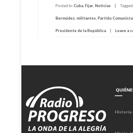
Posted in:
Cuba
,
Fijar
,
Noticias
Tagged
Bermúdez
,
militantes
,
Partido Comunista
Presidente de la República
Leave a 
QUIÉNE
Historia 