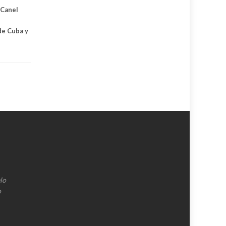
-Canel
de Cuba y
lo
o