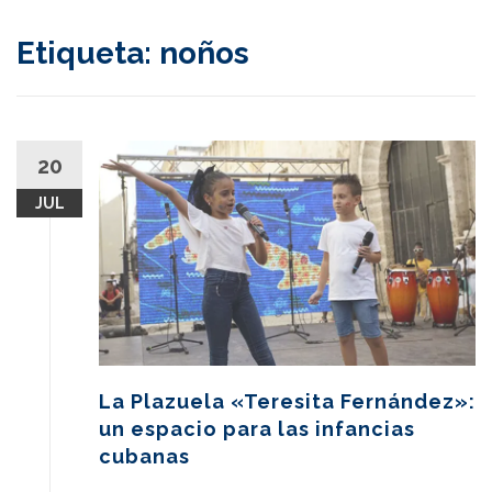
content
Etiqueta:
noños
20
JUL
La Plazuela «Teresita Fernández»:
un espacio para las infancias
cubanas