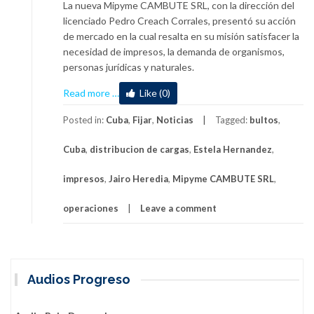
La nueva Mipyme CAMBUTE SRL, con la dirección del
licenciado Pedro Creach Corrales, presentó su acción
de mercado en la cual resalta en su misión satisfacer la
necesidad de impresos, la demanda de organismos,
personas jurídicas y naturales.
about
Read more
…
Like (0)
Nueva
MIPYME
Posted in:
Cuba
,
Fijar
,
Noticias
Tagged:
bultos
,
CAMBUTE
Cuba
,
distribucion de cargas
,
Estela Hernandez
,
SRL
presenta
impresos
,
Jairo Heredia
,
Mipyme CAMBUTE SRL
,
su
gestión
operaciones
Leave a comment
de
mercado
Audios Progreso