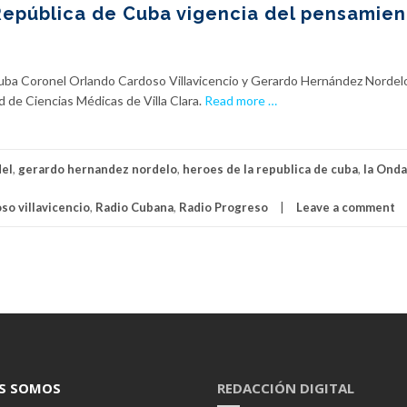
República de Cuba vigencia del pensamien
uba Coronel Orlando Cardoso Villavicencio y Gerardo Hernández Nordelo
a
d de Ciencias Médicas de Villa Clara.
Read more
…
b
o
u
del
,
gerardo hernandez nordelo
,
heroes de la republica de cuba
,
la Onda
t
D
so villavicencio
,
Radio Cubana
,
Radio Progreso
Leave a comment
e
s
t
a
c
a
n
H
é
S SOMOS
REDACCIÓN DIGITAL
r