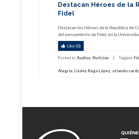
Destacan Héroes de la 
Fidel
Destacan los Héroes de la República de C
del pensamiento de Fidel, en la Universida
Like (0)
Posted in:
Audios
,
Noticias
Tagged:
Fi
Alegría
,
Lisdey Rega López
,
orlando cardo
QUIÉNE