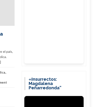
la
e el país,
lica.
]
ica.
,
«Insurrectos:
ment
Magdalena
Peñarredonda”