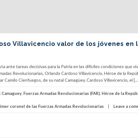
o Villavicencio valor de los jóvenes en 
a ante tareas decisivas para la Patria en las difíciles condiciones que viv
rmadas Revolucionarias, Orlando Cardoso Villavicencio, Héroe de la Repúb
ar Camilo Cienfuegos, de su natal Camagüey, Cardoso Villavicencio, el […
:
Camaguey
,
Fuerzas Armadas Revolucionarias (FAR)
,
Héroe de la Repúbl
imer coronel de las Fuerzas Armadas Revolucionarias
Leave a com