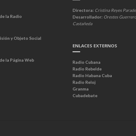
o
Directora:
Cristina Reyes Parade
e
de la Radio
Desarrollador:
Orestes Guerrer
s
Castañeda
d
e
l
isión y Objeto Social
a
ENLACES EXTERNOS
R
e
 de la Página Web
Radio Cubana
p
Radio Rebelde
ú
Radio Habana Cuba
b
Radio Reloj
l
Granma
i
Cubadebate
c
a
d
e
C
u