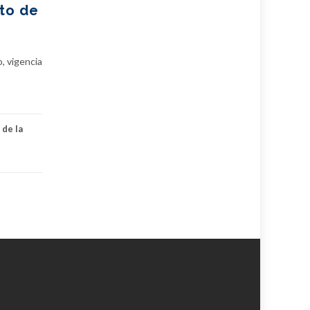
to de
, vigencia
 de la