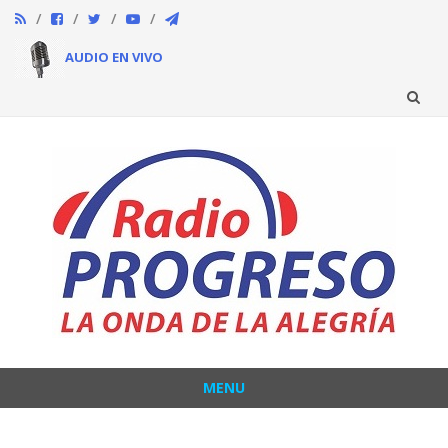
AUDIO EN VIVO
Skip
to
content
MENU
Skip
to