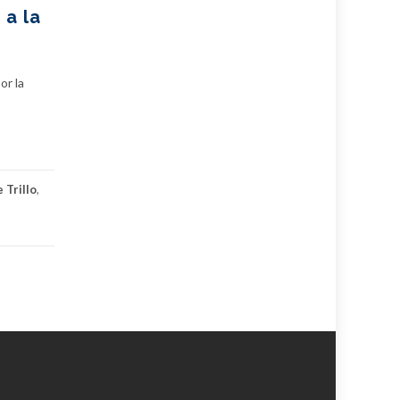
 a la
or la
 Trillo
,