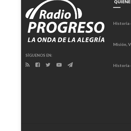
QUIÉNE
a
la
Revolución
Historia 
Misión, V
SÍGUENOS EN:
Historia