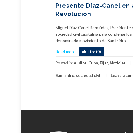
Presente Díaz-Canel en 
Revolución
Miguel Díaz-Canel Bermúdez, Presidente de
sociedad civil capitalina para condenar lo
denominado movimiento de San Isidro.
about
Read more
…
Like (0)
Presente
Díaz-
Posted in:
Audios
,
Cuba
,
Fijar
,
Noticias
Canel
San Isidro
,
sociedad civil
Leave a co
en
acto
de
apoyo
de
la
sociedad
civil
cubana