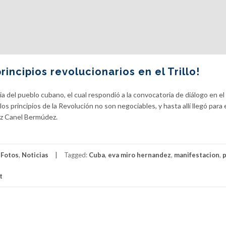
ncipios revolucionarios en el Trillo!
a del pueblo cubano, el cual respondió a la convocatoria de diálogo en el 
los principios de la Revolución no son negociables, y hasta allí llegó para 
az Canel Bermúdez.
,
Fotos
,
Noticias
Tagged:
Cuba
,
eva miro hernandez
,
manifestacion
,
t