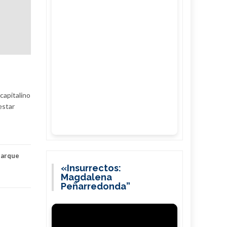
capitalino
estar
parque
«Insurrectos:
Magdalena
Peñarredonda”