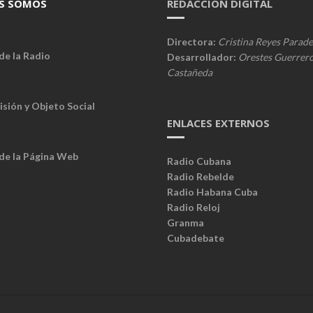
S SOMOS
REDACCIÓN DIGITAL
Directora:
Cristina Reyes Parade
de la Radio
Desarrollador:
Orestes Guerrer
Castañeda
isión y Objeto Social
ENLACES EXTERNOS
 de la Página Web
Radio Cubana
Radio Rebelde
Radio Habana Cuba
Radio Reloj
Granma
Cubadebate