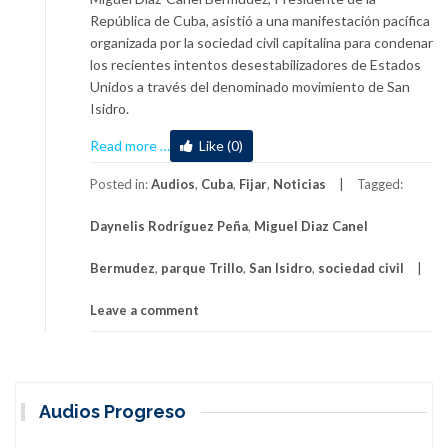
República de Cuba, asistió a una manifestación pacífica
organizada por la sociedad civil capitalina para condenar
los recientes intentos desestabilizadores de Estados
Unidos a través del denominado movimiento de San
Isidro.
about
Read more
…
Like (0)
Presente
Díaz-
Posted in:
Audios
,
Cuba
,
Fijar
,
Noticias
Tagged:
Canel
Daynelis Rodríguez Peña
,
Miguel Diaz Canel
en
acto
Bermudez
,
parque Trillo
,
San Isidro
,
sociedad civil
de
apoyo
Leave a comment
de
la
sociedad
civil
cubana
Audios Progreso
a
la