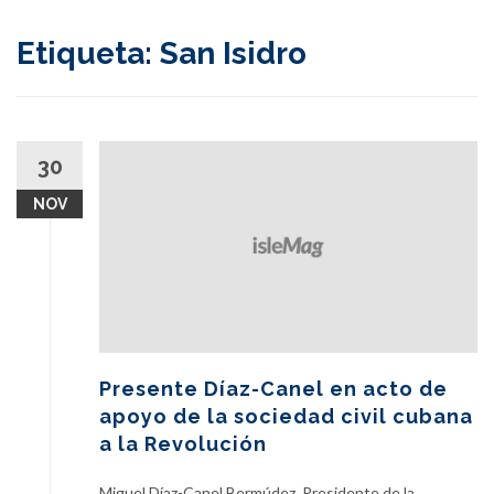
content
Etiqueta:
San Isidro
30
NOV
Presente Díaz-Canel en acto de
apoyo de la sociedad civil cubana
a la Revolución
Miguel Díaz-Canel Bermúdez, Presidente de la