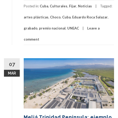
Posted in:
Cuba
,
Culturales
,
Fijar
,
Noticias
Tagged:
artes plásticas
,
Choco
,
Cuba
,
Eduardo Roca Salazar
,
grabado
,
premio nacional
,
UNEAC
Leave a
comment
07
MAR
Meliá Trinidad Península: ejemplo